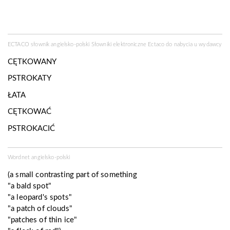
ECTACO słownik angielsko-polski Słowniki elektroniczne Ectaco do nabycia u
wydawcy
CĘTKOWANY
PSTROKATY
ŁATA
CĘTKOWAĆ
PSTROKACIĆ
Wordnet angielsko-polski
(a small contrasting part of something
"a bald spot"
"a leopard's spots"
"a patch of clouds"
"patches of thin ice"