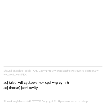
Słownik angielsko-polski PARK Copyright: © wersja książkowa słownika dostępna w
wydawnictwie PARK
adj
(
also
~d
) cętkowany.~
cpd
~-grey
n &
adj
(
horse
) jabłkowity
Słownik angielsko-polski EXETER Copyright ©
http://www.kastor.strefa.pl
.