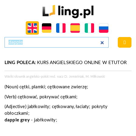
LING POLECA:
KURS ANGIELSKIEGO ONLINE W ETUTOR
Wielki słownik angielsko-polski red. nacz D. Jemielniak, M. Miłkowski
(Noun)
cętki, plamki; cętkowane zwierzę;
(Verb)
cętkować, pokrywać cętkami;
(Adjective)
jabłkowity; cętkowany, łaciaty; pokryty
obłoczkami;
dapple grey
- jabłkowity;