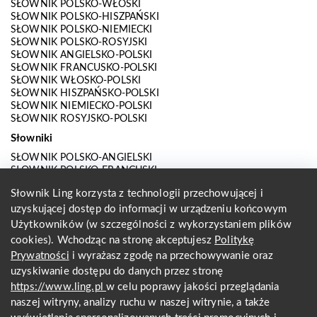
SŁOWNIK POLSKO-WŁOSKI
SŁOWNIK POLSKO-HISZPAŃSKI
SŁOWNIK POLSKO-NIEMIECKI
SŁOWNIK POLSKO-ROSYJSKI
SŁOWNIK ANGIELSKO-POLSKI
SŁOWNIK FRANCUSKO-POLSKI
SŁOWNIK WŁOSKO-POLSKI
SŁOWNIK HISZPAŃSKO-POLSKI
SŁOWNIK NIEMIECKO-POLSKI
SŁOWNIK ROSYJSKO-POLSKI
Słowniki
SŁOWNIK POLSKO-ANGIELSKI
SŁOWNIK POLSKO-FRANCUSKI
SŁOWNIK POLSKO-WŁOSKI
Słownik Ling korzysta z technologii przechowującej i
SŁOWNIK POLSKO-HISZPAŃSKI
SŁOWNIK POLSKO-NIEMIECKI
uzyskującej dostęp do informacji w urządzeniu końcowym
SŁOWNIK POLSKO-ROSYJSKI
Użytkowników (w szczególności z wykorzystaniem plików
SŁOWNIK ANGIELSKO-POLSKI
cookies). Wchodząc na stronę akceptujesz
Politykę
SŁOWNIK FRANCUSKO-POLSKI
Prywatności
i wyrażasz zgodę na przechowywanie oraz
SŁOWNIK WŁOSKO-POLSKI
uzyskiwanie dostępu do danych przez stronę
SŁOWNIK HISZPAŃSKO-POLSKI
SŁOWNIK NIEMIECKO-POLSKI
https://www.ling.pl
w celu poprawy jakości przeglądania
SŁOWNIK ROSYJSKO-POLSKI
naszej witryny, analizy ruchu w naszej witrynie, a także