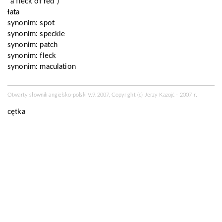
"a fleck of red")
łata
synonim:
spot
synonim:
speckle
synonim:
patch
synonim:
fleck
synonim:
maculation
Otwarty słownik angielsko-polski V.9.2007, Copyright (c) Jerzy Kazojć - 2007 r.
cętka