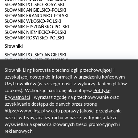
SŁOWNIK POLSKO-ROSYJSKI
SŁOWNIK ANGIELSKO-POLSKI
SŁOWNIK FRANCUSKO-POLSKI
SŁOWNIK WŁOSKO-POLSKI
SŁOWNIK HISZPAŃSKO-POLSKI
SŁOWNIK NIEMIECKO-POLSKI
SŁOWNIK ROSYJSKO-POLSKI
Słowniki
SŁOWNIK POLSKO-ANGIELSKI
SŁOWNIK POLSKO-FRANCUSKI
SŁOWNIK POLSKO-WŁOSKI
Słownik Ling korzysta z technologii przechowującej i
SŁOWNIK POLSKO-HISZPAŃSKI
uzyskującej dostęp do informacji w urządzeniu końcowym
SŁOWNIK POLSKO-NIEMIECKI
SŁOWNIK POLSKO-ROSYJSKI
Użytkowników (w szczególności z wykorzystaniem plików
SŁOWNIK ANGIELSKO-POLSKI
cookies). Wchodząc na stronę akceptujesz
Politykę
SŁOWNIK FRANCUSKO-POLSKI
Prywatności
i wyrażasz zgodę na przechowywanie oraz
SŁOWNIK WŁOSKO-POLSKI
uzyskiwanie dostępu do danych przez stronę
SŁOWNIK HISZPAŃSKO-POLSKI
SŁOWNIK NIEMIECKO-POLSKI
https://www.ling.pl
w celu poprawy jakości przeglądania
SŁOWNIK ROSYJSKO-POLSKI
naszej witryny, analizy ruchu w naszej witrynie, a także
O nas
wyświetlania spersonalizowanych treści promocyjnych i
reklamowych.
KONTAKT Z REDAKCJĄ