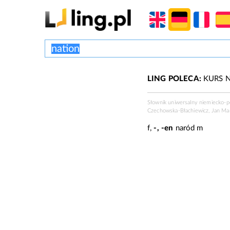
LING POLECA:
KURS N
Słownik uniwersalny niemiecko-
Czechowska-Błachiewicz, Jan Ma
f
,
-, -en
naród
m