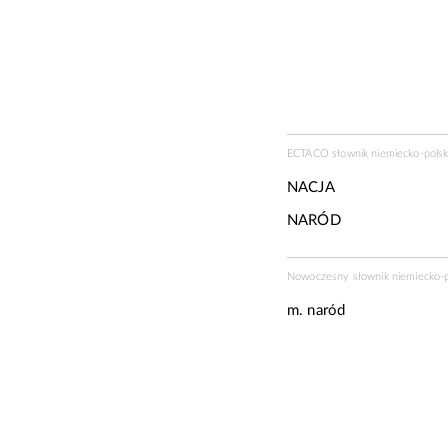
ECTACO słownik niemiecko-polski
NACJA
NARÓD
Nowoczesny słownik niemiecko-p
m.
naród