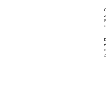
Ü
a
P
z
D
W
B
Z