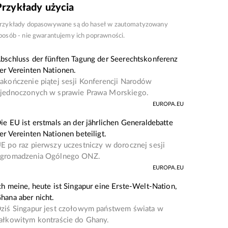
Przykłady użycia
rzykłady dopasowywane są do haseł w zautomatyzowany
posób - nie gwarantujemy ich poprawności.
bschluss der fünften Tagung der Seerechtskonferenz
er Vereinten Nationen.
akończenie piątej sesji Konferencji Narodów
jednoczonych w sprawie Prawa Morskiego.
EUROPA.EU
ie EU ist erstmals an der jährlichen Generaldebatte
er Vereinten Nationen beteiligt.
E po raz pierwszy uczestniczy w dorocznej sesji
gromadzenia Ogólnego ONZ.
EUROPA.EU
ch meine, heute ist Singapur eine Erste-Welt-Nation,
hana aber nicht.
ziś Singapur jest czołowym państwem świata w
ałkowitym kontraście do Ghany.