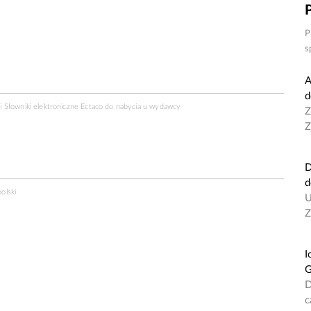
P
s
A
d
 Słowniki elektroniczne Ectaco do nabycia u
wydawcy
Z
Z
D
d
olski
U
Z
I
G
D
c