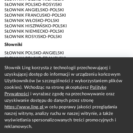
SŁOWNIK POLSKO-ROSYJSKI
SŁOWNIK ANGIELSKO-POLSKI
SŁOWNIK FRANCUSKO-POLSKI
SŁOWNIK WŁOSKO-POLSKI
SŁOWNIK HISZPAŃSKO-POLSKI
SŁOWNIK NIEMIECKO-POLSKI
SŁOWNIK ROSYJSKO-POLSKI
Słowniki
SŁOWNIK POLSKO-ANGIELSKI
SŁOWNIK POLSKO-FRANCUSKI
SŁOWNIK POLSKO-WŁOSKI
Słownik Ling korzysta z technologii przechowującej i
SŁOWNIK POLSKO-HISZPAŃSKI
uzyskującej dostęp do informacji w urządzeniu końcowym
SŁOWNIK POLSKO-NIEMIECKI
SŁOWNIK POLSKO-ROSYJSKI
Użytkowników (w szczególności z wykorzystaniem plików
SŁOWNIK ANGIELSKO-POLSKI
cookies). Wchodząc na stronę akceptujesz
Politykę
SŁOWNIK FRANCUSKO-POLSKI
Prywatności
i wyrażasz zgodę na przechowywanie oraz
SŁOWNIK WŁOSKO-POLSKI
uzyskiwanie dostępu do danych przez stronę
SŁOWNIK HISZPAŃSKO-POLSKI
SŁOWNIK NIEMIECKO-POLSKI
https://www.ling.pl
w celu poprawy jakości przeglądania
SŁOWNIK ROSYJSKO-POLSKI
naszej witryny, analizy ruchu w naszej witrynie, a także
O nas
wyświetlania spersonalizowanych treści promocyjnych i
reklamowych.
KONTAKT Z REDAKCJĄ