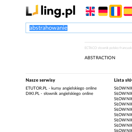
ECTACO słownik polsko-francuski
ABSTRACTION
Nasze serwisy
Lista sł
ETUTOR.PL
- kursy angielskiego online
SŁOWNIK
DIKI.PL
- słownik angielskiego online
SŁOWNIK
SŁOWNI
SŁOWNIK
SŁOWNIK
SŁOWNIK
SŁOWNIK
SŁOWNIK
SŁOWNI