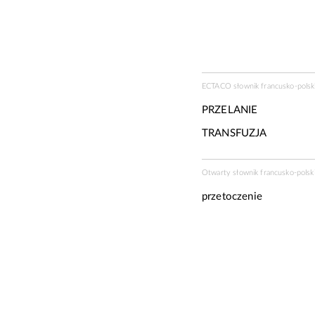
ECTACO słownik francusko-polski
PRZELANIE
TRANSFUZJA
Otwarty słownik francusko-polski
przetoczenie