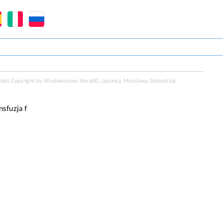
polski Copyright by Wydawnictwo
HaraldG
(autorka: Mirosława Słobodska)
nsfuzja
f