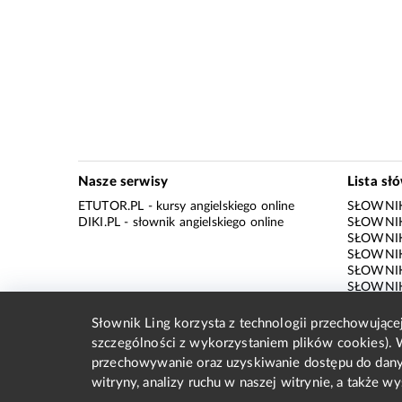
Nasze serwisy
Lista sł
ETUTOR.PL
- kursy angielskiego online
SŁOWNIK
DIKI.PL
- słownik angielskiego online
SŁOWNIK
SŁOWNI
SŁOWNIK
SŁOWNIK
SŁOWNIK
SŁOWNIK
SŁOWNIK
Słownik Ling korzysta z technologii przechowując
SŁOWNI
szczególności z wykorzystaniem plików cookies). 
SŁOWNIK
przechowywanie oraz uzyskiwanie dostępu do dany
SŁOWNIK
witryny, analizy ruchu w naszej witrynie, a także 
SŁOWNIK