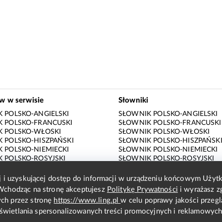
ów w serwisie
Słowniki
 POLSKO-ANGIELSKI
SŁOWNIK POLSKO-ANGIELSKI
 POLSKO-FRANCUSKI
SŁOWNIK POLSKO-FRANCUSKI
K POLSKO-WŁOSKI
SŁOWNIK POLSKO-WŁOSKI
 POLSKO-HISZPAŃSKI
SŁOWNIK POLSKO-HISZPAŃSK
 POLSKO-NIEMIECKI
SŁOWNIK POLSKO-NIEMIECKI
 POLSKO-ROSYJSKI
SŁOWNIK POLSKO-ROSYJSKI
 ANGIELSKO-POLSKI
SŁOWNIK ANGIELSKO-POLSKI
 FRANCUSKO-POLSKI
SŁOWNIK FRANCUSKO-POLSKI
ej i uzyskującej dostęp do informacji w urządzeniu końcowym Uży
K WŁOSKO-POLSKI
SŁOWNIK WŁOSKO-POLSKI
Wchodząc na stronę akceptujesz
Politykę Prywatności
i wyrażasz z
 HISZPAŃSKO-POLSKI
SŁOWNIK HISZPAŃSKO-POLSK
ch przez stronę
https://www.ling.pl
w celu poprawy jakości przegl
 NIEMIECKO-POLSKI
SŁOWNIK NIEMIECKO-POLSKI
wyświetlania spersonalizowanych treści promocyjnych i reklamowych
 ROSYJSKO-POLSKI
SŁOWNIK ROSYJSKO-POLSKI