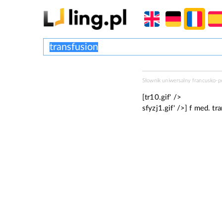
Słownik uniwersalny francusko-
[tr10.gif' />
sfyzj1.gif' />]
f med.
tra