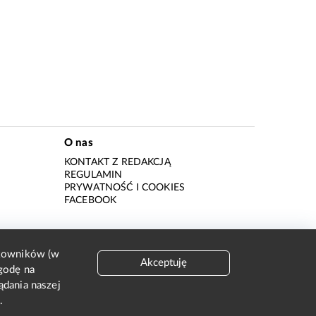
O nas
KONTAKT Z REDAKCJĄ
REGULAMIN
PRYWATNOŚĆ I COOKIES
I
FACEBOOK
tkowników (w
Akceptuję
godę na
I
ądania naszej
.