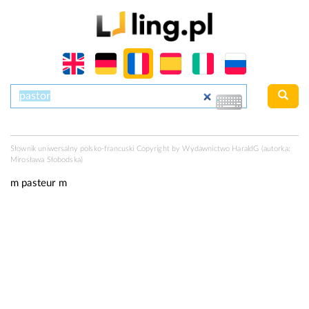
Słownik uniwersalny polsko-francuski Copyright by Wydawnictwo
HaraldG
(autorka:
Mirosława Słobodska)
m
pasteur
m