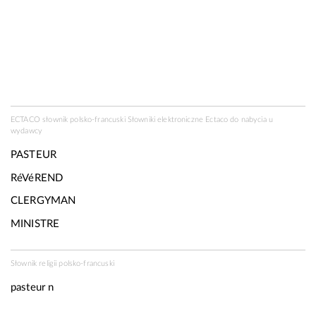
ECTACO słownik polsko-francuski Słowniki elektroniczne Ectaco do nabycia u
wydawcy
PASTEUR
RéVéREND
CLERGYMAN
MINISTRE
Słownik religii polsko-francuski
pasteur n