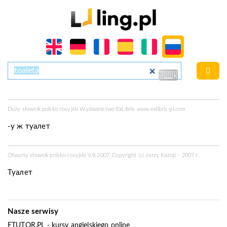
Duży słownik polsko-rosyjski Wydawnictwo ExLibris
www.exlibris-pl.com
-у
ж
туалет
Otwarty słownik polsko-rosyjski V.8.2007, Copyright (c) Jerzy Kazojć - 2007 r.
Туалет
Nasze serwisy
ETUTOR.PL
- kursy angielskiego online