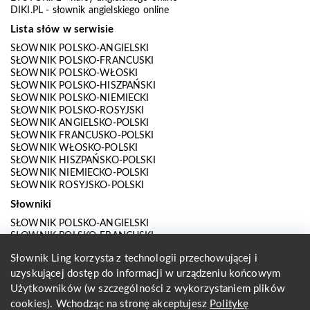
DIKI.PL
- słownik angielskiego online
Lista słów w serwisie
SŁOWNIK POLSKO-ANGIELSKI
SŁOWNIK POLSKO-FRANCUSKI
SŁOWNIK POLSKO-WŁOSKI
SŁOWNIK POLSKO-HISZPAŃSKI
SŁOWNIK POLSKO-NIEMIECKI
SŁOWNIK POLSKO-ROSYJSKI
SŁOWNIK ANGIELSKO-POLSKI
SŁOWNIK FRANCUSKO-POLSKI
SŁOWNIK WŁOSKO-POLSKI
SŁOWNIK HISZPAŃSKO-POLSKI
SŁOWNIK NIEMIECKO-POLSKI
SŁOWNIK ROSYJSKO-POLSKI
Słowniki
SŁOWNIK POLSKO-ANGIELSKI
SŁOWNIK POLSKO-FRANCUSKI
SŁOWNIK POLSKO-WŁOSKI
Słownik Ling korzysta z technologii przechowującej i
SŁOWNIK POLSKO-HISZPAŃSKI
SŁOWNIK POLSKO-NIEMIECKI
uzyskującej dostęp do informacji w urządzeniu końcowym
SŁOWNIK POLSKO-ROSYJSKI
Użytkowników (w szczególności z wykorzystaniem plików
SŁOWNIK ANGIELSKO-POLSKI
cookies). Wchodząc na stronę akceptujesz
Politykę