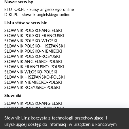
Nasze serwisy
ETUTOR.PL
- kursy angielskiego online
DIKI.PL
- słownik angielskiego online
Lista słów w serwisie
SŁOWNIK POLSKO-ANGIELSKI
SŁOWNIK POLSKO-FRANCUSKI
SŁOWNIK POLSKO-WŁOSKI
SŁOWNIK POLSKO-HISZPAŃSKI
SŁOWNIK POLSKO-NIEMIECKI
SŁOWNIK POLSKO-ROSYJSKI
SŁOWNIK ANGIELSKO-POLSKI
SŁOWNIK FRANCUSKO-POLSKI
SŁOWNIK WŁOSKO-POLSKI
SŁOWNIK HISZPAŃSKO-POLSKI
SŁOWNIK NIEMIECKO-POLSKI
SŁOWNIK ROSYJSKO-POLSKI
Słowniki
SŁOWNIK POLSKO-ANGIELSKI
SŁOWNIK POLSKO-FRANCUSKI
SŁOWNIK POLSKO-WŁOSKI
Słownik Ling korzysta z technologii przechowującej i
SŁOWNIK POLSKO-HISZPAŃSKI
SŁOWNIK POLSKO-NIEMIECKI
uzyskującej dostęp do informacji w urządzeniu końcowym