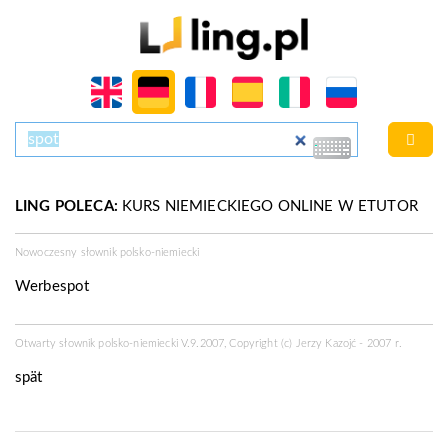
LING POLECA:
KURS NIEMIECKIEGO ONLINE W ETUTOR
Nowoczesny słownik polsko-niemiecki
Werbespot
Otwarty słownik polsko-niemiecki V.9.2007, Copyright (c) Jerzy Kazojć - 2007 r.
spät