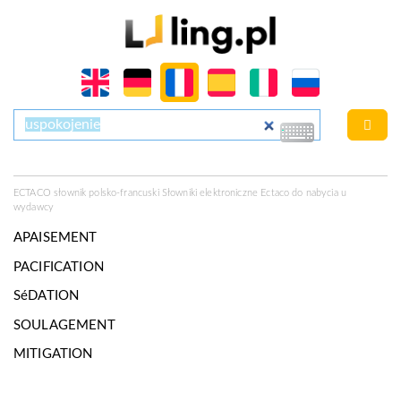
ECTACO słownik polsko-francuski Słowniki elektroniczne Ectaco do nabycia u
wydawcy
APAISEMENT
PACIFICATION
SéDATION
SOULAGEMENT
MITIGATION