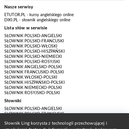
Nasze serwisy
ETUTOR.PL
- kursy angielskiego online
DIKI.PL
- słownik angielskiego online
Lista słów w serwisie
SŁOWNIK POLSKO-ANGIELSKI
SŁOWNIK POLSKO-FRANCUSKI
SŁOWNIK POLSKO-WŁOSKI
SŁOWNIK POLSKO-HISZPAŃSKI
SŁOWNIK POLSKO-NIEMIECKI
SŁOWNIK POLSKO-ROSYJSKI
SŁOWNIK ANGIELSKO-POLSKI
SŁOWNIK FRANCUSKO-POLSKI
SŁOWNIK WŁOSKO-POLSKI
SŁOWNIK HISZPAŃSKO-POLSKI
SŁOWNIK NIEMIECKO-POLSKI
SŁOWNIK ROSYJSKO-POLSKI
Słowniki
SŁOWNIK POLSKO-ANGIELSKI
SŁOWNIK POLSKO-FRANCUSKI
SŁOWNIK POLSKO-WŁOSKI
Słownik Ling korzysta z technologii przechowującej i
SŁOWNIK POLSKO-HISZPAŃSKI