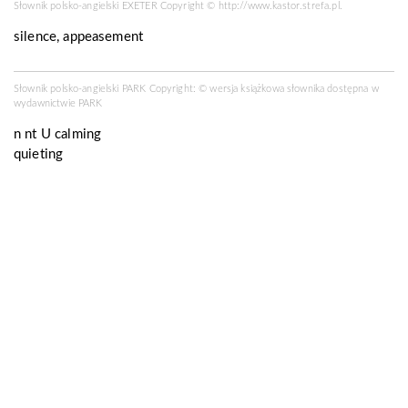
Słownik polsko-angielski EXETER Copyright ©
http://www.kastor.strefa.pl
.
silence, appeasement
Słownik polsko-angielski PARK Copyright: © wersja książkowa słownika dostępna w
wydawnictwie PARK
n nt U
calming
quieting