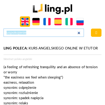
LING POLECA:
KURS ANGIELSKIEGO ONLINE W ETUTOR
Wordnet polsko-angielski
(a feeling of refreshing tranquility and an absence of tension
or worry
"the easiness we feel when sleeping")
easiness, relaxation
synonim:
odprężenie
synonim:
rozluźnienie
synonim:
spadek napięcia
synonim:
relaks