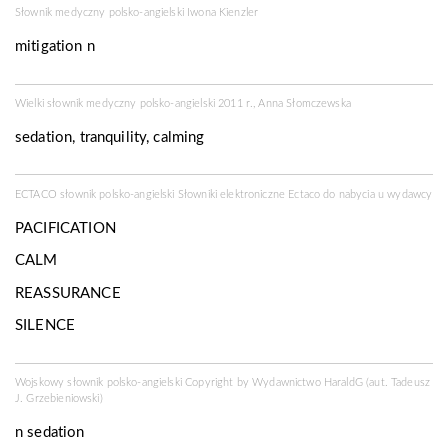
Słownik medyczny polsko-angielski Iwona Kienzler
mitigation n
Wielki słownik medyczny polsko-angielski 2011 r., Anna Słomczewska
sedation, tranquility, calming
ECTACO słownik polsko-angielski Słowniki elektroniczne Ectaco do nabycia u
wydawcy
PACIFICATION
CALM
REASSURANCE
SILENCE
Wojskowy słownik polsko-angielski Copyright by
Wydawnictwo HaraldG
(aut. Tadeusz
J. Grzebieniowski)
n
sedation