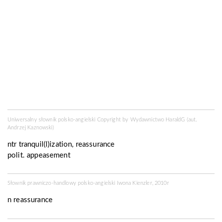
Uniwersalny słownik polsko-angielski Copyright by
Wydawnictwo HaraldG
(aut.
Andrzej Kaznowski)
ntr
tranquil(l)ization, reassurance
polit.
appeasement
Słownik prawniczo-handlowy polsko-angielski Iwona Kienzler, 2010r
n reassurance