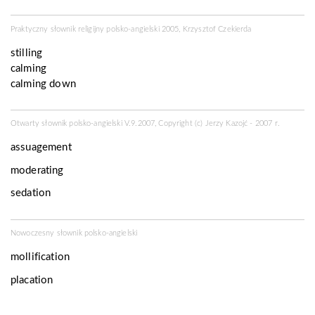
Praktyczny słownik religijny polsko-angielski 2005, Krzysztof Czekierda
stilling
calming
calming down
Otwarty słownik polsko-angielski V.9.2007, Copyright (c) Jerzy Kazojć - 2007 r.
assuagement
moderating
sedation
Nowoczesny słownik polsko-angielski
mollification
placation