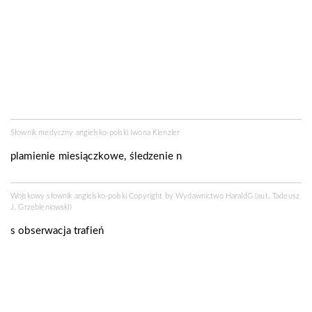
Słownik medyczny angielsko-polski Iwona Kienzler
plamienie miesiączkowe, śledzenie n
Wojskowy słownik angielsko-polski Copyright by
Wydawnictwo HaraldG
(aut. Tadeusz
J. Grzebieniowski)
s
obserwacja trafień