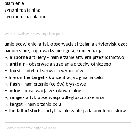
plamienie
synonim:
staining
synonim:
maculation
Wielki słownik wojskowy angielsko-polski
umiejscowienie;
artyl.
obserwacja strzelania artyleryjskiego;
namierzanie; naprowadzanie ognia; koncentracja
~, airborne artillery
- namierzanie artylerii przez lotnictwo
~, anti air
- obserwacja strzelania przeciwlotniczego
~, burst
-
artyl.
obserwacja wybuchów
~ fire on the target
- koncentracja ognia na celu
~, flash
- namierzanie (celów) błyskowe
~, mine
- obserwacja wzrokowa miny
~, range
-
artyl.
obserwacja odległości strzelania
~, target
- namierzanie celu
~ the fall of shots
-
artyl.
namierzanie padających pocisków
Słownik techniczny angielsko-polski