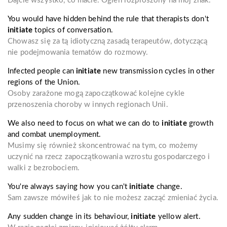
Dajcie wszystko, co macie. Ogień rozproszony na mój znak.
You would have hidden behind the rule that therapists don't
initiate
topics of conversation.
Chowasz się za tą idiotyczną zasadą terapeutów, dotyczącą
nie podejmowania tematów do rozmowy.
Infected people can
initiate
new transmission cycles in other
regions of the Union.
Osoby zarażone mogą zapoczątkować kolejne cykle
przenoszenia choroby w innych regionach Unii.
We also need to focus on what we can do to
initiate
growth
and combat unemployment.
Musimy się również skoncentrować na tym, co możemy
uczynić na rzecz zapoczątkowania wzrostu gospodarczego i
walki z bezrobociem.
You're always saying how you can't
initiate
change.
Sam zawsze mówiłeś jak to nie możesz zacząć zmieniać życia.
Any sudden change in its behaviour,
initiate
yellow alert.