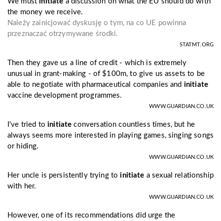
We must
initiate
a discussion on what the EU should do with
the money we receive.
Należy zainicjować dyskusję o tym, na co UE powinna
przeznaczać otrzymywane środki.
STATMT.ORG
Then they gave us a line of credit - which is extremely
unusual in grant-making - of $100m, to give us assets to be
able to negotiate with pharmaceutical companies and
initiate
vaccine development programmes.
WWW.GUARDIAN.CO.UK
I've tried to
initiate
conversation countless times, but he
always seems more interested in playing games, singing songs
or hiding.
WWW.GUARDIAN.CO.UK
Her uncle is persistently trying to
initiate
a sexual relationship
with her.
WWW.GUARDIAN.CO.UK
However, one of its recommendations did urge the