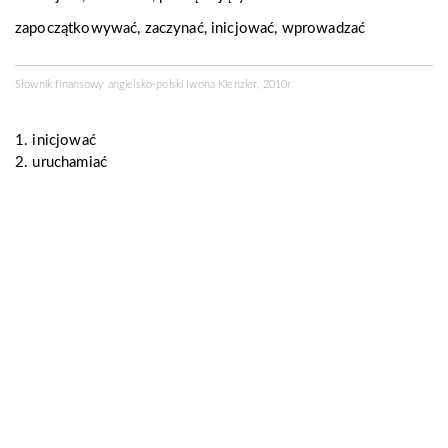
zapoczątkowywać, zaczynać, inicjować, wprowadzać
Słownik finansowy angielsko-polski Iwona Kienzler, 2010r
1. inicjować
2. uruchamiać