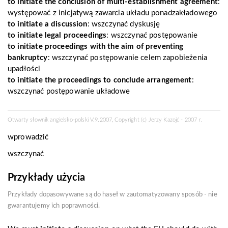
to
initiate
the conclusion of multi-establishment agreement
:
występować z inicjatywą zawarcia układu ponadzakładowego
to initiate a discussion
: wszczynać dyskusję
to initiate legal proceedings
: wszczynać postępowanie
to initiate proceedings with the aim of preventing
bankruptcy
: wszczynać postępowanie celem zapobieżenia
upadłości
to initiate the proceedings to conclude arrangement
:
wszczynać postępowanie układowe
Otwarty słownik angielsko-polski V.9.2007, Copyright (c) Jerzy Kazojć - 2007 r.
wprowadzić
wszczynać
Przykłady użycia
Przykłady dopasowywane są do haseł w zautomatyzowany sposób - nie
gwarantujemy ich poprawności.