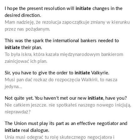
I hope the present resolution will
initiate
changes in the
desired direction.
Mam nadzieję, że rezolucja zapoczątkuje zmiany w kierunku
przez nas pożądanym.
This was the spark the international bankers needed to
initiate
their plan.
To była iskra, która kazała międzynarodowym bankierom
zainicjować ich plan.
Sir, you have to give the order to
initiate
Valkyrie.
Musi pan dać rozkaz do rozpoczęcia Walkirii, to nasza
jedyna...
Not quite yet. You haven't met our new
initiate
, have you?
Nie całkiem jeszcze. nie spotkałeś naszego nowego inicjują,
nieprawdaż?
The Union must play its part as an effective negotiator and
initiate
real dialogue.
Unia musi odegrać tu rolę skutecznego negocjatora i