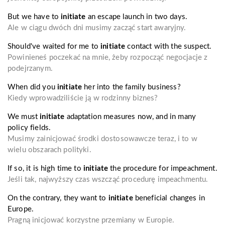
But we have to
initiate
an escape launch in two days.
Ale w ciągu dwóch dni musimy zacząć start awaryjny.
Should've waited for me to
initiate
contact with the suspect.
Powinieneś poczekać na mnie, żeby rozpocząć negocjacje z
podejrzanym.
When did you
initiate
her into the family business?
Kiedy wprowadziliście ją w rodzinny biznes?
We must
initiate
adaptation measures now, and in many
policy fields.
Musimy zainicjować środki dostosowawcze teraz, i to w
wielu obszarach polityki.
If so, it is high time to
initiate
the procedure for impeachment.
Jeśli tak, najwyższy czas wszcząć procedurę impeachmentu.
On the contrary, they want to
initiate
beneficial changes in
Europe.
Pragną inicjować korzystne przemiany w Europie.