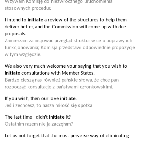
Wzywam Komisję do niezwłocznego uruchomienia
stosownych procedur.
I intend to
initiate
a review of the structures to help them
deliver better, and the Commission will come up with due
proposals.
Zamierzam zainicjować przegląd struktur w celu poprawy ich
funkcjonowania; Komisja przedstawi odpowiednie propozycje
w tym względzie.
We also very much welcome your saying that you wish to
initiate
consultations with Member States.
Bardzo cieszą nas również pańskie słowa, że chce pan
rozpocząć konsultacje z państwami członkowskimi.
If you wish, then our love
initiate
.
Jeśli zechcesz, to nasza miłość się spotka
The last time I didn't
initiate
it?
Ostatnim razem nie ja zaczęłam?
Let us not forget that the most perverse way of eliminating