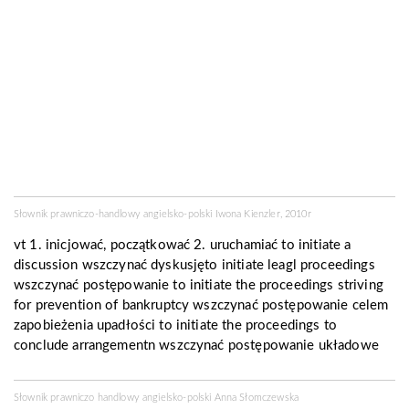
Słownik prawniczo-handlowy angielsko-polski Iwona Kienzler, 2010r
vt 1. inicjować, początkować 2. uruchamiać to
initiate
a
discussion wszczynać dyskusjęto initiate leagl proceedings
wszczynać postępowanie to initiate the proceedings striving
for prevention of bankruptcy wszczynać postępowanie celem
zapobieżenia upadłości to initiate the proceedings to
conclude arrangementn wszczynać postępowanie układowe
Słownik prawniczo handlowy angielsko-polski Anna Słomczewska