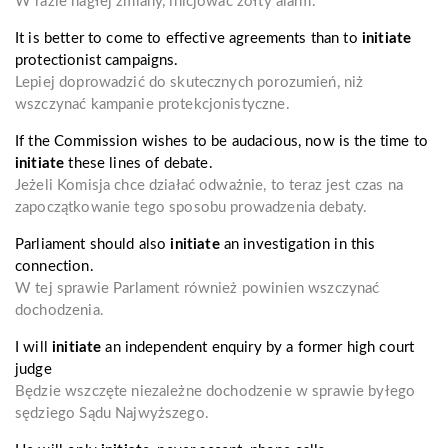
W razie nagłej zmiany, inicjować żółty alarm.
It is better to come to effective agreements than to
initiate
protectionist campaigns.
Lepiej doprowadzić do skutecznych porozumień, niż
wszczynać kampanie protekcjonistyczne.
If the Commission wishes to be audacious, now is the time to
initiate
these lines of debate.
Jeżeli Komisja chce działać odważnie, to teraz jest czas na
zapoczątkowanie tego sposobu prowadzenia debaty.
Parliament should also
initiate
an investigation in this
connection.
W tej sprawie Parlament również powinien wszczynać
dochodzenia.
I will
initiate
an independent enquiry by a former high court
judge
Będzie wszczęte niezależne dochodzenie w sprawie byłego
sędziego Sądu Najwyższego.