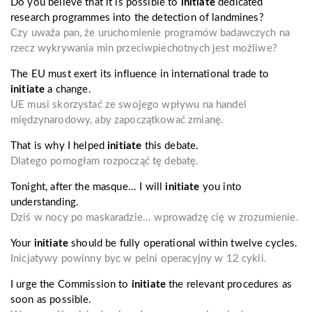
Do you believe that it is possible to
initiate
dedicated
research programmes into the detection of landmines?
Czy uważa pan, że uruchomienie programów badawczych na
rzecz wykrywania min przeciwpiechotnych jest możliwe?
The EU must exert its influence in international trade to
initiate
a change.
UE musi skorzystać ze swojego wpływu na handel
międzynarodowy, aby zapoczątkować zmianę.
That is why I helped
initiate
this debate.
Dlatego pomogłam rozpocząć tę debatę.
Tonight, after the masque... I will
initiate
you into
understanding.
Dziś w nocy po maskaradzie... wprowadzę cię w zrozumienie.
Your
initiate
should be fully operational within twelve cycles.
Inicjatywy powinny byc w pelni operacyjny w 12 cykli.
I urge the Commission to
initiate
the relevant procedures as
soon as possible.