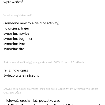
wprowadzać
Wordnet angielsko-polski
(someone new to a field or activity)
nowicjusz, frajer
synonim:
novice
synonim:
beginner
synonim:
tyro
synonim:
tiro
Praktyczny słownik religijny angielsko-polski 2005, Krzysztof Czekierda
relig. nowicjusz
świeżo wtajemniczony
Słownik terminologii prawniczej angielsko-polski Copyright by
Wydawnictwo Branta
(aut. Ewa Ożga)
inicjować, uruchamiać, początkować