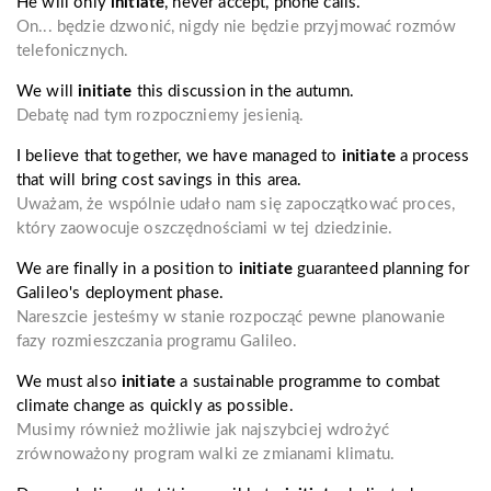
He will only
initiate
, never accept, phone calls.
On... będzie dzwonić, nigdy nie będzie przyjmować rozmów
telefonicznych.
We will
initiate
this discussion in the autumn.
Debatę nad tym rozpoczniemy jesienią.
I believe that together, we have managed to
initiate
a process
that will bring cost savings in this area.
Uważam, że wspólnie udało nam się zapoczątkować proces,
który zaowocuje oszczędnościami w tej dziedzinie.
We are finally in a position to
initiate
guaranteed planning for
Galileo's deployment phase.
Nareszcie jesteśmy w stanie rozpocząć pewne planowanie
fazy rozmieszczania programu Galileo.
We must also
initiate
a sustainable programme to combat
climate change as quickly as possible.
Musimy również możliwie jak najszybciej wdrożyć
zrównoważony program walki ze zmianami klimatu.