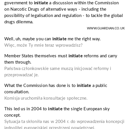
government to
initiate
a discussion within the Commission
on Narcotic Drugs of alternative ways - including the
possibility of legalisation and regulation - to tackle the global
drugs dilemma.
WWW.GUARDIAN.CO.UK
Well, uh, maybe you can
initiate
me the right way.
Więc, może Ty mnie teraz wprowadzisz?
Member States themselves must
initiate
reforms and carry
them through.
Państwa członkowskie same muszą inicjować reformy i
przeprowadzać je.
What the Commission has done is to
initiate
a public
consultation.
Komisja uruchomiła konsultacje społeczne.
This led us in 2004 to
initiate
the single European sky
concept.
Sytuacja ta skłoniła nas w 2004 r. do wprowadzenia koncepcji
jednolitej europejskiej przestrzeni powietrznej.