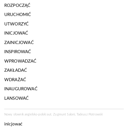
ROZPOCZĄĆ
URUCHOMIĆ
UTWORZYĆ
INICJOWAĆ
ZAINICJOWAĆ
INSPIROWAĆ
WPROWADZAĆ
ZAKŁADAĆ
WDRAŻAĆ
INAUGUROWAĆ
LANSOWAĆ
Nowy słownik angielsko-polski aut. Zygmunt Saloni, Tadeusz Piotrowski
inicjować