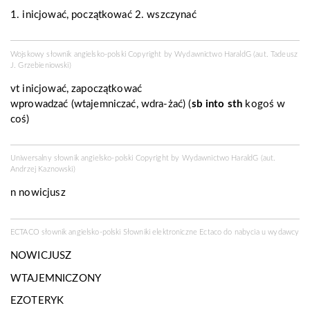
1. inicjować, początkować 2. wszczynać
Wojskowy słownik angielsko-polski Copyright by
Wydawnictwo HaraldG
(aut. Tadeusz
J. Grzebieniowski)
vt
inicjować, zapoczątkować
wprowadzać (wtajemniczać, wdra-żać) (
sb into sth
kogoś w
coś)
Uniwersalny słownik angielsko-polski Copyright by
Wydawnictwo HaraldG
(aut.
Andrzej Kaznowski)
n
nowicjusz
ECTACO słownik angielsko-polski Słowniki elektroniczne Ectaco do nabycia u
wydawcy
NOWICJUSZ
WTAJEMNICZONY
EZOTERYK