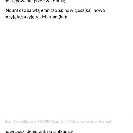
postępowanie przeciw komuś;
(Noun)
osoba wtajemniczona; nowicjusz(ka), nowo
przyjęta/przyjęty, debiutant(ka);
Słownik angielsko-polski EXETER Copyright ©
http://www.kastor.strefa.pl
.
nowicjusz, debiutant, początkujący