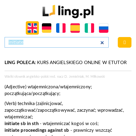
LING POLECA:
KURS ANGIELSKIEGO ONLINE W ETUTOR
Wielki słownik angielsko-polski red. nacz D. Jemielniak, M. Miłkowski
(Adjective)
wtajemniczona/wtajemniczony;
początkująca/początkujący;
(Verb)
technika
(za)inicjować,
zapoczątkować/zapoczątkowywać, zaczynać; wprowadzać,
wtajemniczać;
initiate sb in sth
- wtajemniczać kogoś w coś;
initiate proceedings against sb
-
prawniczy
wszcząć