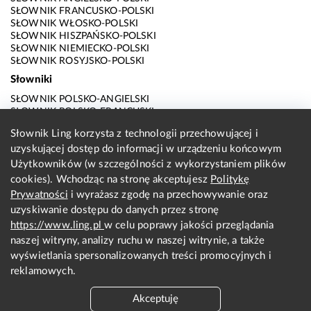
SŁOWNIK FRANCUSKO-POLSKI
SŁOWNIK WŁOSKO-POLSKI
SŁOWNIK HISZPAŃSKO-POLSKI
SŁOWNIK NIEMIECKO-POLSKI
SŁOWNIK ROSYJSKO-POLSKI
Słowniki
SŁOWNIK POLSKO-ANGIELSKI
SŁOWNIK POLSKO-FRANCUSKI
SŁOWNIK POLSKO-WŁOSKI
Słownik Ling korzysta z technologii przechowującej i
SŁOWNIK POLSKO-HISZPAŃSKI
uzyskującej dostęp do informacji w urządzeniu końcowym
SŁOWNIK POLSKO-NIEMIECKI
SŁOWNIK POLSKO-ROSYJSKI
Użytkowników (w szczególności z wykorzystaniem plików
SŁOWNIK ANGIELSKO-POLSKI
cookies). Wchodząc na stronę akceptujesz
Politykę
SŁOWNIK FRANCUSKO-POLSKI
Prywatności
i wyrażasz zgodę na przechowywanie oraz
SŁOWNIK WŁOSKO-POLSKI
uzyskiwanie dostępu do danych przez stronę
SŁOWNIK HISZPAŃSKO-POLSKI
SŁOWNIK NIEMIECKO-POLSKI
https://www.ling.pl
w celu poprawy jakości przeglądania
SŁOWNIK ROSYJSKO-POLSKI
naszej witryny, analizy ruchu w naszej witrynie, a także
O nas
wyświetlania spersonalizowanych treści promocyjnych i
reklamowych.
KONTAKT Z REDAKCJĄ
REGULAMIN
Akceptuję
PRYWATNOŚĆ I COOKIES