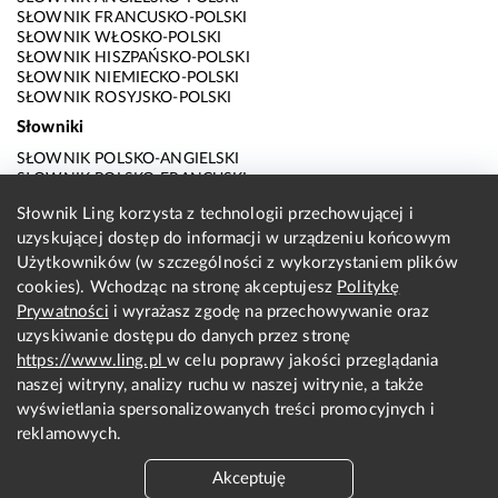
SŁOWNIK FRANCUSKO-POLSKI
SŁOWNIK WŁOSKO-POLSKI
SŁOWNIK HISZPAŃSKO-POLSKI
SŁOWNIK NIEMIECKO-POLSKI
SŁOWNIK ROSYJSKO-POLSKI
Słowniki
SŁOWNIK POLSKO-ANGIELSKI
SŁOWNIK POLSKO-FRANCUSKI
SŁOWNIK POLSKO-WŁOSKI
Słownik Ling korzysta z technologii przechowującej i
SŁOWNIK POLSKO-HISZPAŃSKI
uzyskującej dostęp do informacji w urządzeniu końcowym
SŁOWNIK POLSKO-NIEMIECKI
SŁOWNIK POLSKO-ROSYJSKI
Użytkowników (w szczególności z wykorzystaniem plików
SŁOWNIK ANGIELSKO-POLSKI
cookies). Wchodząc na stronę akceptujesz
Politykę
SŁOWNIK FRANCUSKO-POLSKI
Prywatności
i wyrażasz zgodę na przechowywanie oraz
SŁOWNIK WŁOSKO-POLSKI
uzyskiwanie dostępu do danych przez stronę
SŁOWNIK HISZPAŃSKO-POLSKI
SŁOWNIK NIEMIECKO-POLSKI
https://www.ling.pl
w celu poprawy jakości przeglądania
SŁOWNIK ROSYJSKO-POLSKI
naszej witryny, analizy ruchu w naszej witrynie, a także
O nas
wyświetlania spersonalizowanych treści promocyjnych i
reklamowych.
KONTAKT Z REDAKCJĄ
REGULAMIN
Akceptuję
PRYWATNOŚĆ I COOKIES