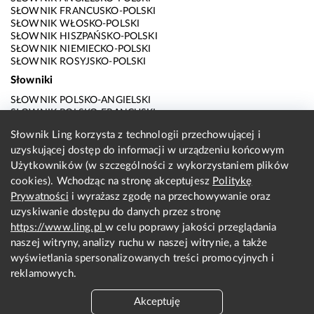
SŁOWNIK FRANCUSKO-POLSKI
SŁOWNIK WŁOSKO-POLSKI
SŁOWNIK HISZPAŃSKO-POLSKI
SŁOWNIK NIEMIECKO-POLSKI
SŁOWNIK ROSYJSKO-POLSKI
Słowniki
SŁOWNIK POLSKO-ANGIELSKI
SŁOWNIK POLSKO-FRANCUSKI
SŁOWNIK POLSKO-WŁOSKI
Słownik Ling korzysta z technologii przechowującej i
SŁOWNIK POLSKO-HISZPAŃSKI
uzyskującej dostęp do informacji w urządzeniu końcowym
SŁOWNIK POLSKO-NIEMIECKI
SŁOWNIK POLSKO-ROSYJSKI
Użytkowników (w szczególności z wykorzystaniem plików
SŁOWNIK ANGIELSKO-POLSKI
cookies). Wchodząc na stronę akceptujesz
Politykę
SŁOWNIK FRANCUSKO-POLSKI
Prywatności
i wyrażasz zgodę na przechowywanie oraz
SŁOWNIK WŁOSKO-POLSKI
uzyskiwanie dostępu do danych przez stronę
SŁOWNIK HISZPAŃSKO-POLSKI
SŁOWNIK NIEMIECKO-POLSKI
https://www.ling.pl
w celu poprawy jakości przeglądania
SŁOWNIK ROSYJSKO-POLSKI
naszej witryny, analizy ruchu w naszej witrynie, a także
O nas
wyświetlania spersonalizowanych treści promocyjnych i
reklamowych.
KONTAKT Z REDAKCJĄ
REGULAMIN
Akceptuję
PRYWATNOŚĆ I COOKIES