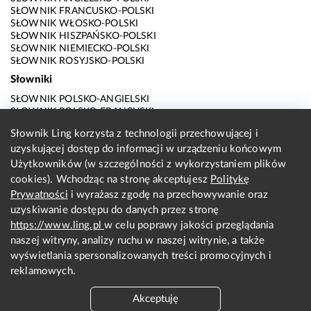
SŁOWNIK FRANCUSKO-POLSKI
SŁOWNIK WŁOSKO-POLSKI
SŁOWNIK HISZPAŃSKO-POLSKI
SŁOWNIK NIEMIECKO-POLSKI
SŁOWNIK ROSYJSKO-POLSKI
Słowniki
SŁOWNIK POLSKO-ANGIELSKI
SŁOWNIK POLSKO-FRANCUSKI
SŁOWNIK POLSKO-WŁOSKI
Słownik Ling korzysta z technologii przechowującej i
SŁOWNIK POLSKO-HISZPAŃSKI
uzyskującej dostęp do informacji w urządzeniu końcowym
SŁOWNIK POLSKO-NIEMIECKI
SŁOWNIK POLSKO-ROSYJSKI
Użytkowników (w szczególności z wykorzystaniem plików
SŁOWNIK ANGIELSKO-POLSKI
cookies). Wchodząc na stronę akceptujesz
Politykę
SŁOWNIK FRANCUSKO-POLSKI
Prywatności
i wyrażasz zgodę na przechowywanie oraz
SŁOWNIK WŁOSKO-POLSKI
uzyskiwanie dostępu do danych przez stronę
SŁOWNIK HISZPAŃSKO-POLSKI
SŁOWNIK NIEMIECKO-POLSKI
https://www.ling.pl
w celu poprawy jakości przeglądania
SŁOWNIK ROSYJSKO-POLSKI
naszej witryny, analizy ruchu w naszej witrynie, a także
O nas
wyświetlania spersonalizowanych treści promocyjnych i
reklamowych.
KONTAKT Z REDAKCJĄ
REGULAMIN
Akceptuję
PRYWATNOŚĆ I COOKIES