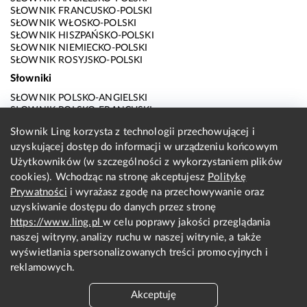
SŁOWNIK FRANCUSKO-POLSKI
SŁOWNIK WŁOSKO-POLSKI
SŁOWNIK HISZPAŃSKO-POLSKI
SŁOWNIK NIEMIECKO-POLSKI
SŁOWNIK ROSYJSKO-POLSKI
Słowniki
SŁOWNIK POLSKO-ANGIELSKI
SŁOWNIK POLSKO-FRANCUSKI
SŁOWNIK POLSKO-WŁOSKI
Słownik Ling korzysta z technologii przechowującej i
SŁOWNIK POLSKO-HISZPAŃSKI
uzyskującej dostęp do informacji w urządzeniu końcowym
SŁOWNIK POLSKO-NIEMIECKI
SŁOWNIK POLSKO-ROSYJSKI
Użytkowników (w szczególności z wykorzystaniem plików
SŁOWNIK ANGIELSKO-POLSKI
cookies). Wchodząc na stronę akceptujesz
Politykę
SŁOWNIK FRANCUSKO-POLSKI
Prywatności
i wyrażasz zgodę na przechowywanie oraz
SŁOWNIK WŁOSKO-POLSKI
uzyskiwanie dostępu do danych przez stronę
SŁOWNIK HISZPAŃSKO-POLSKI
SŁOWNIK NIEMIECKO-POLSKI
https://www.ling.pl
w celu poprawy jakości przeglądania
SŁOWNIK ROSYJSKO-POLSKI
naszej witryny, analizy ruchu w naszej witrynie, a także
O nas
wyświetlania spersonalizowanych treści promocyjnych i
reklamowych.
KONTAKT Z REDAKCJĄ
REGULAMIN
Akceptuję
PRYWATNOŚĆ I COOKIES