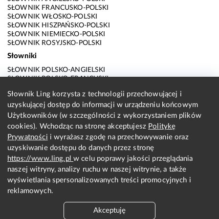
SŁOWNIK FRANCUSKO-POLSKI
SŁOWNIK WŁOSKO-POLSKI
SŁOWNIK HISZPAŃSKO-POLSKI
SŁOWNIK NIEMIECKO-POLSKI
SŁOWNIK ROSYJSKO-POLSKI
Słowniki
SŁOWNIK POLSKO-ANGIELSKI
SŁOWNIK POLSKO-FRANCUSKI
SŁOWNIK POLSKO-WŁOSKI
Słownik Ling korzysta z technologii przechowującej i
SŁOWNIK POLSKO-HISZPAŃSKI
uzyskującej dostęp do informacji w urządzeniu końcowym
SŁOWNIK POLSKO-NIEMIECKI
SŁOWNIK POLSKO-ROSYJSKI
Użytkowników (w szczególności z wykorzystaniem plików
SŁOWNIK ANGIELSKO-POLSKI
cookies). Wchodząc na stronę akceptujesz
Politykę
SŁOWNIK FRANCUSKO-POLSKI
Prywatności
i wyrażasz zgodę na przechowywanie oraz
SŁOWNIK WŁOSKO-POLSKI
uzyskiwanie dostępu do danych przez stronę
SŁOWNIK HISZPAŃSKO-POLSKI
SŁOWNIK NIEMIECKO-POLSKI
https://www.ling.pl
w celu poprawy jakości przeglądania
SŁOWNIK ROSYJSKO-POLSKI
naszej witryny, analizy ruchu w naszej witrynie, a także
O nas
wyświetlania spersonalizowanych treści promocyjnych i
reklamowych.
KONTAKT Z REDAKCJĄ
REGULAMIN
Akceptuję
PRYWATNOŚĆ I COOKIES