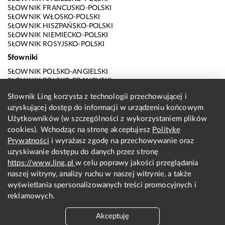
SŁOWNIK FRANCUSKO-POLSKI
SŁOWNIK WŁOSKO-POLSKI
SŁOWNIK HISZPAŃSKO-POLSKI
SŁOWNIK NIEMIECKO-POLSKI
SŁOWNIK ROSYJSKO-POLSKI
Słowniki
SŁOWNIK POLSKO-ANGIELSKI
SŁOWNIK POLSKO-FRANCUSKI
SŁOWNIK POLSKO-WŁOSKI
Słownik Ling korzysta z technologii przechowującej i
SŁOWNIK POLSKO-HISZPAŃSKI
uzyskującej dostęp do informacji w urządzeniu końcowym
SŁOWNIK POLSKO-NIEMIECKI
SŁOWNIK POLSKO-ROSYJSKI
Użytkowników (w szczególności z wykorzystaniem plików
SŁOWNIK ANGIELSKO-POLSKI
cookies). Wchodząc na stronę akceptujesz
Politykę
SŁOWNIK FRANCUSKO-POLSKI
Prywatności
i wyrażasz zgodę na przechowywanie oraz
SŁOWNIK WŁOSKO-POLSKI
uzyskiwanie dostępu do danych przez stronę
SŁOWNIK HISZPAŃSKO-POLSKI
SŁOWNIK NIEMIECKO-POLSKI
https://www.ling.pl
w celu poprawy jakości przeglądania
SŁOWNIK ROSYJSKO-POLSKI
naszej witryny, analizy ruchu w naszej witrynie, a także
O nas
wyświetlania spersonalizowanych treści promocyjnych i
reklamowych.
KONTAKT Z REDAKCJĄ
REGULAMIN
Akceptuję
PRYWATNOŚĆ I COOKIES