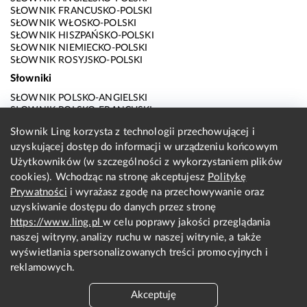
SŁOWNIK FRANCUSKO-POLSKI
SŁOWNIK WŁOSKO-POLSKI
SŁOWNIK HISZPAŃSKO-POLSKI
SŁOWNIK NIEMIECKO-POLSKI
SŁOWNIK ROSYJSKO-POLSKI
Słowniki
SŁOWNIK POLSKO-ANGIELSKI
SŁOWNIK POLSKO-FRANCUSKI
SŁOWNIK POLSKO-WŁOSKI
Słownik Ling korzysta z technologii przechowującej i
SŁOWNIK POLSKO-HISZPAŃSKI
uzyskującej dostęp do informacji w urządzeniu końcowym
SŁOWNIK POLSKO-NIEMIECKI
SŁOWNIK POLSKO-ROSYJSKI
Użytkowników (w szczególności z wykorzystaniem plików
SŁOWNIK ANGIELSKO-POLSKI
cookies). Wchodząc na stronę akceptujesz
Politykę
SŁOWNIK FRANCUSKO-POLSKI
Prywatności
i wyrażasz zgodę na przechowywanie oraz
SŁOWNIK WŁOSKO-POLSKI
uzyskiwanie dostępu do danych przez stronę
SŁOWNIK HISZPAŃSKO-POLSKI
SŁOWNIK NIEMIECKO-POLSKI
https://www.ling.pl
w celu poprawy jakości przeglądania
SŁOWNIK ROSYJSKO-POLSKI
naszej witryny, analizy ruchu w naszej witrynie, a także
O nas
wyświetlania spersonalizowanych treści promocyjnych i
reklamowych.
KONTAKT Z REDAKCJĄ
REGULAMIN
Akceptuję
PRYWATNOŚĆ I COOKIES