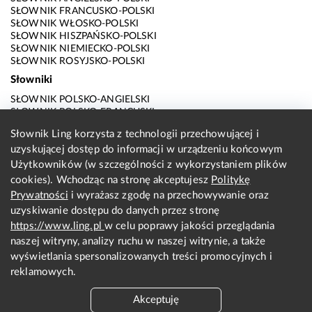
SŁOWNIK FRANCUSKO-POLSKI
SŁOWNIK WŁOSKO-POLSKI
SŁOWNIK HISZPAŃSKO-POLSKI
SŁOWNIK NIEMIECKO-POLSKI
SŁOWNIK ROSYJSKO-POLSKI
Słowniki
SŁOWNIK POLSKO-ANGIELSKI
SŁOWNIK POLSKO-FRANCUSKI
SŁOWNIK POLSKO-WŁOSKI
Słownik Ling korzysta z technologii przechowującej i
SŁOWNIK POLSKO-HISZPAŃSKI
uzyskującej dostęp do informacji w urządzeniu końcowym
SŁOWNIK POLSKO-NIEMIECKI
SŁOWNIK POLSKO-ROSYJSKI
Użytkowników (w szczególności z wykorzystaniem plików
SŁOWNIK ANGIELSKO-POLSKI
cookies). Wchodząc na stronę akceptujesz
Politykę
SŁOWNIK FRANCUSKO-POLSKI
Prywatności
i wyrażasz zgodę na przechowywanie oraz
SŁOWNIK WŁOSKO-POLSKI
uzyskiwanie dostępu do danych przez stronę
SŁOWNIK HISZPAŃSKO-POLSKI
SŁOWNIK NIEMIECKO-POLSKI
https://www.ling.pl
w celu poprawy jakości przeglądania
SŁOWNIK ROSYJSKO-POLSKI
naszej witryny, analizy ruchu w naszej witrynie, a także
O nas
wyświetlania spersonalizowanych treści promocyjnych i
reklamowych.
KONTAKT Z REDAKCJĄ
REGULAMIN
Akceptuję
PRYWATNOŚĆ I COOKIES