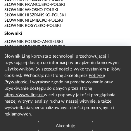
SŁOWNIK FRANCUSKO-POLSKI
SŁOWNIK WŁOSKO-POLSKI
SŁOWNIK HISZPAŃSKO-POLSKI
SŁOWNIK NIEMIECKO-POLSKI
SŁOWNIK ROSYJSKO-POLSKI
Słowniki
SŁOWNIK POLSKO-ANGIELSKI
SŁOWNIK POLSKO-FRANCUSKI
SŁOWNIK POLSKO-WŁOSKI
Słownik Ling korzysta z technologii przechowującej i
SŁOWNIK POLSKO-HISZPAŃSKI
uzyskującej dostęp do informacji w urządzeniu końcowym
SŁOWNIK POLSKO-NIEMIECKI
SŁOWNIK POLSKO-ROSYJSKI
Użytkowników (w szczególności z wykorzystaniem plików
SŁOWNIK ANGIELSKO-POLSKI
cookies). Wchodząc na stronę akceptujesz
Politykę
SŁOWNIK FRANCUSKO-POLSKI
Prywatności
i wyrażasz zgodę na przechowywanie oraz
SŁOWNIK WŁOSKO-POLSKI
uzyskiwanie dostępu do danych przez stronę
SŁOWNIK HISZPAŃSKO-POLSKI
SŁOWNIK NIEMIECKO-POLSKI
https://www.ling.pl
w celu poprawy jakości przeglądania
SŁOWNIK ROSYJSKO-POLSKI
naszej witryny, analizy ruchu w naszej witrynie, a także
O nas
wyświetlania spersonalizowanych treści promocyjnych i
reklamowych.
KONTAKT Z REDAKCJĄ
REGULAMIN
Akceptuję
PRYWATNOŚĆ I COOKIES