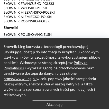
SŁOWNIK FRANCUSKO-POLSKI
SŁOWNIK WŁOSKO-POLSKI
SŁOWNIK HISZPAŃSKO-POLSKI
SŁOWNIK NIEMIECKO-POLSKI
SŁOWNIK ROSYJSKO-POLSKI
Słowniki
SŁOWNIK POLSKO-ANGIELSKI
SŁOWNIK POLSKO-FRANCUSKI
SŁOWNIK POLSKO-WŁOSKI
Słownik Ling korzysta z technologii przechowującej i
SŁOWNIK POLSKO-HISZPAŃSKI
uzyskującej dostęp do informacji w urządzeniu końcowym
SŁOWNIK POLSKO-NIEMIECKI
SŁOWNIK POLSKO-ROSYJSKI
Użytkowników (w szczególności z wykorzystaniem plików
SŁOWNIK ANGIELSKO-POLSKI
cookies). Wchodząc na stronę akceptujesz
Politykę
SŁOWNIK FRANCUSKO-POLSKI
Prywatności
i wyrażasz zgodę na przechowywanie oraz
SŁOWNIK WŁOSKO-POLSKI
uzyskiwanie dostępu do danych przez stronę
SŁOWNIK HISZPAŃSKO-POLSKI
SŁOWNIK NIEMIECKO-POLSKI
https://www.ling.pl
w celu poprawy jakości przeglądania
SŁOWNIK ROSYJSKO-POLSKI
naszej witryny, analizy ruchu w naszej witrynie, a także
O nas
wyświetlania spersonalizowanych treści promocyjnych i
reklamowych.
KONTAKT Z REDAKCJĄ
REGULAMIN
Akceptuję
PRYWATNOŚĆ I COOKIES