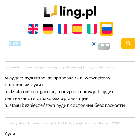
Słownik terminów ubezpieczeniowych polsko-rosyjski Lucyna Gierlasińska
м
аудит; аудиторская проверка
ж
a. wewnętrzny
оценочный аудит
a. działalności organizacji ubezpieczeniowych аудит
деятельности страховых организаций
a. stanu bezpieczeństwa аудит состояния безопасности
Otwarty słownik polsko-rosyjski V.8.2007, Copyright (c) Jerzy Kazojć - 2007 r.
Аудит