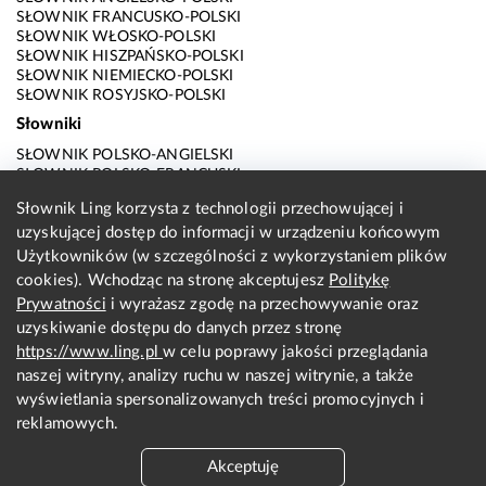
SŁOWNIK FRANCUSKO-POLSKI
SŁOWNIK WŁOSKO-POLSKI
SŁOWNIK HISZPAŃSKO-POLSKI
SŁOWNIK NIEMIECKO-POLSKI
SŁOWNIK ROSYJSKO-POLSKI
Słowniki
SŁOWNIK POLSKO-ANGIELSKI
SŁOWNIK POLSKO-FRANCUSKI
SŁOWNIK POLSKO-WŁOSKI
Słownik Ling korzysta z technologii przechowującej i
SŁOWNIK POLSKO-HISZPAŃSKI
uzyskującej dostęp do informacji w urządzeniu końcowym
SŁOWNIK POLSKO-NIEMIECKI
SŁOWNIK POLSKO-ROSYJSKI
Użytkowników (w szczególności z wykorzystaniem plików
SŁOWNIK ANGIELSKO-POLSKI
cookies). Wchodząc na stronę akceptujesz
Politykę
SŁOWNIK FRANCUSKO-POLSKI
Prywatności
i wyrażasz zgodę na przechowywanie oraz
SŁOWNIK WŁOSKO-POLSKI
uzyskiwanie dostępu do danych przez stronę
SŁOWNIK HISZPAŃSKO-POLSKI
SŁOWNIK NIEMIECKO-POLSKI
https://www.ling.pl
w celu poprawy jakości przeglądania
SŁOWNIK ROSYJSKO-POLSKI
naszej witryny, analizy ruchu w naszej witrynie, a także
O nas
wyświetlania spersonalizowanych treści promocyjnych i
reklamowych.
KONTAKT Z REDAKCJĄ
REGULAMIN
Akceptuję
PRYWATNOŚĆ I COOKIES