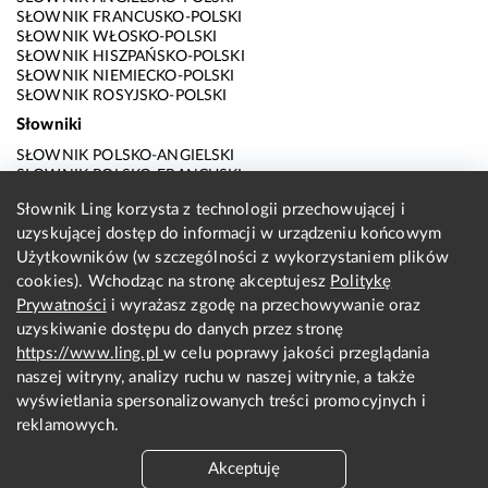
SŁOWNIK FRANCUSKO-POLSKI
SŁOWNIK WŁOSKO-POLSKI
SŁOWNIK HISZPAŃSKO-POLSKI
SŁOWNIK NIEMIECKO-POLSKI
SŁOWNIK ROSYJSKO-POLSKI
Słowniki
SŁOWNIK POLSKO-ANGIELSKI
SŁOWNIK POLSKO-FRANCUSKI
SŁOWNIK POLSKO-WŁOSKI
Słownik Ling korzysta z technologii przechowującej i
SŁOWNIK POLSKO-HISZPAŃSKI
uzyskującej dostęp do informacji w urządzeniu końcowym
SŁOWNIK POLSKO-NIEMIECKI
SŁOWNIK POLSKO-ROSYJSKI
Użytkowników (w szczególności z wykorzystaniem plików
SŁOWNIK ANGIELSKO-POLSKI
cookies). Wchodząc na stronę akceptujesz
Politykę
SŁOWNIK FRANCUSKO-POLSKI
Prywatności
i wyrażasz zgodę na przechowywanie oraz
SŁOWNIK WŁOSKO-POLSKI
uzyskiwanie dostępu do danych przez stronę
SŁOWNIK HISZPAŃSKO-POLSKI
SŁOWNIK NIEMIECKO-POLSKI
https://www.ling.pl
w celu poprawy jakości przeglądania
SŁOWNIK ROSYJSKO-POLSKI
naszej witryny, analizy ruchu w naszej witrynie, a także
O nas
wyświetlania spersonalizowanych treści promocyjnych i
reklamowych.
KONTAKT Z REDAKCJĄ
REGULAMIN
Akceptuję
PRYWATNOŚĆ I COOKIES