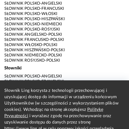
SŁOWNIK POLSKO-ANGIELSKI
SŁOWNIK POLSKO-FRANCUSKI
SŁOWNIK POLSKO-WŁOSKI
SŁOWNIK POLSKO-HISZPAŃSKI
SŁOWNIK POLSKO-NIEMIECKI
SŁOWNIK POLSKO-ROSYJSKI
SŁOWNIK ANGIELSKO-POLSKI
SŁOWNIK FRANCUSKO-POLSKI
SŁOWNIK WŁOSKO-POLSKI
SŁOWNIK HISZPAŃSKO-POLSKI
SŁOWNIK NIEMIECKO-POLSKI
SŁOWNIK ROSYJSKO-POLSKI
Słowniki
SŁOWNIK POLSKO-ANGIELSKI
SŁOWNIK POLSKO-FRANCUSKI
SŁOWNIK POLSKO-WŁOSKI
Słownik Ling korzysta z technologii przechowującej i
SŁOWNIK POLSKO-HISZPAŃSKI
uzyskującej dostęp do informacji w urządzeniu końcowym
SŁOWNIK POLSKO-NIEMIECKI
SŁOWNIK POLSKO-ROSYJSKI
Użytkowników (w szczególności z wykorzystaniem plików
SŁOWNIK ANGIELSKO-POLSKI
cookies). Wchodząc na stronę akceptujesz
Politykę
SŁOWNIK FRANCUSKO-POLSKI
Prywatności
i wyrażasz zgodę na przechowywanie oraz
SŁOWNIK WŁOSKO-POLSKI
uzyskiwanie dostępu do danych przez stronę
SŁOWNIK HISZPAŃSKO-POLSKI
SŁOWNIK NIEMIECKO-POLSKI
https://www.ling.pl
w celu poprawy jakości przeglądania