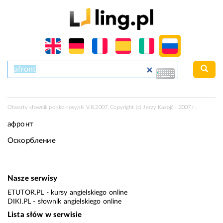
Otwarty słownik polsko-rosyjski V.8.2007, Copyright (c) Jerzy Kazojć - 2007 r.
афронт
Оскорбление
Nasze serwisy
ETUTOR.PL
- kursy angielskiego online
DIKI.PL
- słownik angielskiego online
Lista słów w serwisie