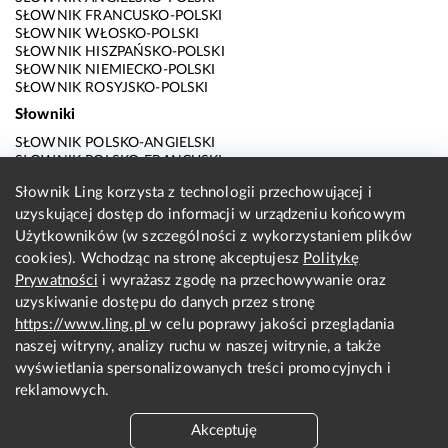
SŁOWNIK FRANCUSKO-POLSKI
SŁOWNIK WŁOSKO-POLSKI
SŁOWNIK HISZPAŃSKO-POLSKI
SŁOWNIK NIEMIECKO-POLSKI
SŁOWNIK ROSYJSKO-POLSKI
Słowniki
SŁOWNIK POLSKO-ANGIELSKI
SŁOWNIK POLSKO-FRANCUSKI
SŁOWNIK POLSKO-WŁOSKI
Słownik Ling korzysta z technologii przechowującej i
SŁOWNIK POLSKO-HISZPAŃSKI
uzyskującej dostęp do informacji w urządzeniu końcowym
SŁOWNIK POLSKO-NIEMIECKI
SŁOWNIK POLSKO-ROSYJSKI
Użytkowników (w szczególności z wykorzystaniem plików
SŁOWNIK ANGIELSKO-POLSKI
cookies). Wchodząc na stronę akceptujesz
Politykę
SŁOWNIK FRANCUSKO-POLSKI
Prywatności
i wyrażasz zgodę na przechowywanie oraz
SŁOWNIK WŁOSKO-POLSKI
uzyskiwanie dostępu do danych przez stronę
SŁOWNIK HISZPAŃSKO-POLSKI
SŁOWNIK NIEMIECKO-POLSKI
https://www.ling.pl
w celu poprawy jakości przeglądania
SŁOWNIK ROSYJSKO-POLSKI
naszej witryny, analizy ruchu w naszej witrynie, a także
O nas
wyświetlania spersonalizowanych treści promocyjnych i
reklamowych.
KONTAKT Z REDAKCJĄ
REGULAMIN
Akceptuję
PRYWATNOŚĆ I COOKIES