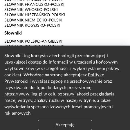
SŁOWNIK FRANCUSKO-POLSKI
SŁOWNIK WŁOSKO-POLSKI
SŁOWNIK HISZPAŃSKO-POLSKI
SŁOWNIK NIEMIECKO-POLSKI
SŁOWNIK ROSYJSKO-POLSKI
Słowniki
SŁOWNIK POLSKO-ANGIELSKI
SŁOWNIK POLSKO-FRANCUSKI
SŁOWNIK POLSKO-WŁOSKI
Słownik Ling korzysta z technologii przechowującej i
SŁOWNIK POLSKO-HISZPAŃSKI
uzyskującej dostęp do informacji w urządzeniu końcowym
SŁOWNIK POLSKO-NIEMIECKI
SŁOWNIK POLSKO-ROSYJSKI
Użytkowników (w szczególności z wykorzystaniem plików
SŁOWNIK ANGIELSKO-POLSKI
cookies). Wchodząc na stronę akceptujesz
Politykę
SŁOWNIK FRANCUSKO-POLSKI
Prywatności
i wyrażasz zgodę na przechowywanie oraz
SŁOWNIK WŁOSKO-POLSKI
uzyskiwanie dostępu do danych przez stronę
SŁOWNIK HISZPAŃSKO-POLSKI
SŁOWNIK NIEMIECKO-POLSKI
https://www.ling.pl
w celu poprawy jakości przeglądania
SŁOWNIK ROSYJSKO-POLSKI
naszej witryny, analizy ruchu w naszej witrynie, a także
O nas
wyświetlania spersonalizowanych treści promocyjnych i
reklamowych.
KONTAKT Z REDAKCJĄ
REGULAMIN
Akceptuję
PRYWATNOŚĆ I COOKIES