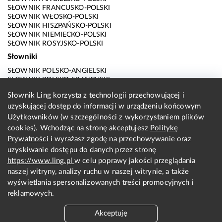
SŁOWNIK FRANCUSKO-POLSKI
SŁOWNIK WŁOSKO-POLSKI
SŁOWNIK HISZPAŃSKO-POLSKI
SŁOWNIK NIEMIECKO-POLSKI
SŁOWNIK ROSYJSKO-POLSKI
Słowniki
SŁOWNIK POLSKO-ANGIELSKI
SŁOWNIK POLSKO-FRANCUSKI
SŁOWNIK POLSKO-WŁOSKI
Słownik Ling korzysta z technologii przechowującej i
SŁOWNIK POLSKO-HISZPAŃSKI
uzyskującej dostęp do informacji w urządzeniu końcowym
SŁOWNIK POLSKO-NIEMIECKI
SŁOWNIK POLSKO-ROSYJSKI
Użytkowników (w szczególności z wykorzystaniem plików
SŁOWNIK ANGIELSKO-POLSKI
cookies). Wchodząc na stronę akceptujesz
Politykę
SŁOWNIK FRANCUSKO-POLSKI
Prywatności
i wyrażasz zgodę na przechowywanie oraz
SŁOWNIK WŁOSKO-POLSKI
uzyskiwanie dostępu do danych przez stronę
SŁOWNIK HISZPAŃSKO-POLSKI
SŁOWNIK NIEMIECKO-POLSKI
https://www.ling.pl
w celu poprawy jakości przeglądania
SŁOWNIK ROSYJSKO-POLSKI
naszej witryny, analizy ruchu w naszej witrynie, a także
O nas
wyświetlania spersonalizowanych treści promocyjnych i
reklamowych.
KONTAKT Z REDAKCJĄ
REGULAMIN
Akceptuję
PRYWATNOŚĆ I COOKIES