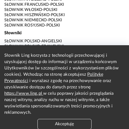
SŁOWNIK FRANCUSKO-POLSKI
SŁOWNIK WŁOSKO-POLSKI
SŁOWNIK HISZPAŃSKO-POLSKI
SŁOWNIK NIEMIECKO-POLSKI
SŁOWNIK ROSYJSKO-POLSKI
Słowniki
SŁOWNIK POLSKO-ANGIELSKI
SŁOWNIK POLSKO-FRANCUSKI
SŁOWNIK POLSKO-WŁOSKI
Słownik Ling korzysta z technologii przechowującej i
SŁOWNIK POLSKO-HISZPAŃSKI
uzyskującej dostęp do informacji w urządzeniu końcowym
SŁOWNIK POLSKO-NIEMIECKI
SŁOWNIK POLSKO-ROSYJSKI
Użytkowników (w szczególności z wykorzystaniem plików
SŁOWNIK ANGIELSKO-POLSKI
cookies). Wchodząc na stronę akceptujesz
Politykę
SŁOWNIK FRANCUSKO-POLSKI
Prywatności
i wyrażasz zgodę na przechowywanie oraz
SŁOWNIK WŁOSKO-POLSKI
uzyskiwanie dostępu do danych przez stronę
SŁOWNIK HISZPAŃSKO-POLSKI
SŁOWNIK NIEMIECKO-POLSKI
https://www.ling.pl
w celu poprawy jakości przeglądania
SŁOWNIK ROSYJSKO-POLSKI
naszej witryny, analizy ruchu w naszej witrynie, a także
O nas
wyświetlania spersonalizowanych treści promocyjnych i
reklamowych.
KONTAKT Z REDAKCJĄ
REGULAMIN
Akceptuję
PRYWATNOŚĆ I COOKIES