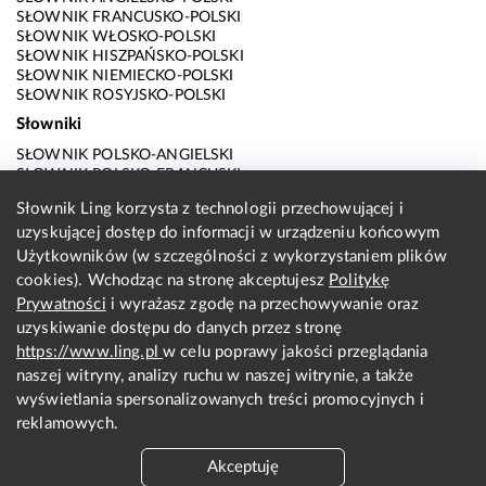
SŁOWNIK FRANCUSKO-POLSKI
SŁOWNIK WŁOSKO-POLSKI
SŁOWNIK HISZPAŃSKO-POLSKI
SŁOWNIK NIEMIECKO-POLSKI
SŁOWNIK ROSYJSKO-POLSKI
Słowniki
SŁOWNIK POLSKO-ANGIELSKI
SŁOWNIK POLSKO-FRANCUSKI
SŁOWNIK POLSKO-WŁOSKI
Słownik Ling korzysta z technologii przechowującej i
SŁOWNIK POLSKO-HISZPAŃSKI
uzyskującej dostęp do informacji w urządzeniu końcowym
SŁOWNIK POLSKO-NIEMIECKI
SŁOWNIK POLSKO-ROSYJSKI
Użytkowników (w szczególności z wykorzystaniem plików
SŁOWNIK ANGIELSKO-POLSKI
cookies). Wchodząc na stronę akceptujesz
Politykę
SŁOWNIK FRANCUSKO-POLSKI
Prywatności
i wyrażasz zgodę na przechowywanie oraz
SŁOWNIK WŁOSKO-POLSKI
uzyskiwanie dostępu do danych przez stronę
SŁOWNIK HISZPAŃSKO-POLSKI
SŁOWNIK NIEMIECKO-POLSKI
https://www.ling.pl
w celu poprawy jakości przeglądania
SŁOWNIK ROSYJSKO-POLSKI
naszej witryny, analizy ruchu w naszej witrynie, a także
O nas
wyświetlania spersonalizowanych treści promocyjnych i
reklamowych.
KONTAKT Z REDAKCJĄ
REGULAMIN
Akceptuję
PRYWATNOŚĆ I COOKIES