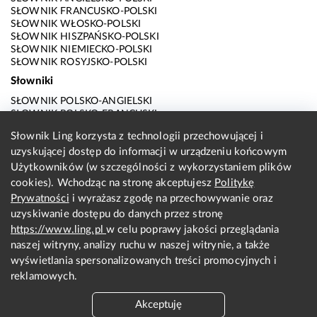
SŁOWNIK FRANCUSKO-POLSKI
SŁOWNIK WŁOSKO-POLSKI
SŁOWNIK HISZPAŃSKO-POLSKI
SŁOWNIK NIEMIECKO-POLSKI
SŁOWNIK ROSYJSKO-POLSKI
Słowniki
SŁOWNIK POLSKO-ANGIELSKI
SŁOWNIK POLSKO-FRANCUSKI
SŁOWNIK POLSKO-WŁOSKI
Słownik Ling korzysta z technologii przechowującej i
SŁOWNIK POLSKO-HISZPAŃSKI
uzyskującej dostęp do informacji w urządzeniu końcowym
SŁOWNIK POLSKO-NIEMIECKI
SŁOWNIK POLSKO-ROSYJSKI
Użytkowników (w szczególności z wykorzystaniem plików
SŁOWNIK ANGIELSKO-POLSKI
cookies). Wchodząc na stronę akceptujesz
Politykę
SŁOWNIK FRANCUSKO-POLSKI
Prywatności
i wyrażasz zgodę na przechowywanie oraz
SŁOWNIK WŁOSKO-POLSKI
uzyskiwanie dostępu do danych przez stronę
SŁOWNIK HISZPAŃSKO-POLSKI
SŁOWNIK NIEMIECKO-POLSKI
https://www.ling.pl
w celu poprawy jakości przeglądania
SŁOWNIK ROSYJSKO-POLSKI
naszej witryny, analizy ruchu w naszej witrynie, a także
O nas
wyświetlania spersonalizowanych treści promocyjnych i
reklamowych.
KONTAKT Z REDAKCJĄ
REGULAMIN
Akceptuję
PRYWATNOŚĆ I COOKIES