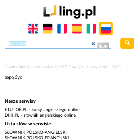
Otwarty słownik polsko-rosyjski V.8.2007, Copyright (c) Jerzy Kazojć - 2007 r.
аэробус
Nasze serwisy
ETUTOR.PL
- kursy angielskiego online
DIKI.PL
- słownik angielskiego online
Lista słów w serwisie
SŁOWNIK POLSKO-ANGIELSKI
SŁOWNIK POLSKO-FRANCUSKI