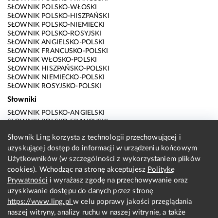
SŁOWNIK POLSKO-WŁOSKI
SŁOWNIK POLSKO-HISZPAŃSKI
SŁOWNIK POLSKO-NIEMIECKI
SŁOWNIK POLSKO-ROSYJSKI
SŁOWNIK ANGIELSKO-POLSKI
SŁOWNIK FRANCUSKO-POLSKI
SŁOWNIK WŁOSKO-POLSKI
SŁOWNIK HISZPAŃSKO-POLSKI
SŁOWNIK NIEMIECKO-POLSKI
SŁOWNIK ROSYJSKO-POLSKI
Słowniki
SŁOWNIK POLSKO-ANGIELSKI
SŁOWNIK POLSKO-FRANCUSKI
SŁOWNIK POLSKO-WŁOSKI
Słownik Ling korzysta z technologii przechowującej i
SŁOWNIK POLSKO-HISZPAŃSKI
uzyskującej dostęp do informacji w urządzeniu końcowym
SŁOWNIK POLSKO-NIEMIECKI
SŁOWNIK POLSKO-ROSYJSKI
Użytkowników (w szczególności z wykorzystaniem plików
SŁOWNIK ANGIELSKO-POLSKI
cookies). Wchodząc na stronę akceptujesz
Politykę
SŁOWNIK FRANCUSKO-POLSKI
Prywatności
i wyrażasz zgodę na przechowywanie oraz
SŁOWNIK WŁOSKO-POLSKI
uzyskiwanie dostępu do danych przez stronę
SŁOWNIK HISZPAŃSKO-POLSKI
SŁOWNIK NIEMIECKO-POLSKI
https://www.ling.pl
w celu poprawy jakości przeglądania
SŁOWNIK ROSYJSKO-POLSKI
naszej witryny, analizy ruchu w naszej witrynie, a także