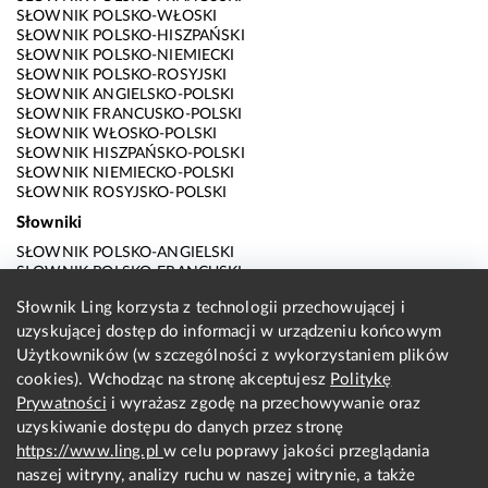
SŁOWNIK POLSKO-WŁOSKI
SŁOWNIK POLSKO-HISZPAŃSKI
SŁOWNIK POLSKO-NIEMIECKI
SŁOWNIK POLSKO-ROSYJSKI
SŁOWNIK ANGIELSKO-POLSKI
SŁOWNIK FRANCUSKO-POLSKI
SŁOWNIK WŁOSKO-POLSKI
SŁOWNIK HISZPAŃSKO-POLSKI
SŁOWNIK NIEMIECKO-POLSKI
SŁOWNIK ROSYJSKO-POLSKI
Słowniki
SŁOWNIK POLSKO-ANGIELSKI
SŁOWNIK POLSKO-FRANCUSKI
SŁOWNIK POLSKO-WŁOSKI
Słownik Ling korzysta z technologii przechowującej i
SŁOWNIK POLSKO-HISZPAŃSKI
uzyskującej dostęp do informacji w urządzeniu końcowym
SŁOWNIK POLSKO-NIEMIECKI
SŁOWNIK POLSKO-ROSYJSKI
Użytkowników (w szczególności z wykorzystaniem plików
SŁOWNIK ANGIELSKO-POLSKI
cookies). Wchodząc na stronę akceptujesz
Politykę
SŁOWNIK FRANCUSKO-POLSKI
Prywatności
i wyrażasz zgodę na przechowywanie oraz
SŁOWNIK WŁOSKO-POLSKI
uzyskiwanie dostępu do danych przez stronę
SŁOWNIK HISZPAŃSKO-POLSKI
SŁOWNIK NIEMIECKO-POLSKI
https://www.ling.pl
w celu poprawy jakości przeglądania
SŁOWNIK ROSYJSKO-POLSKI
naszej witryny, analizy ruchu w naszej witrynie, a także