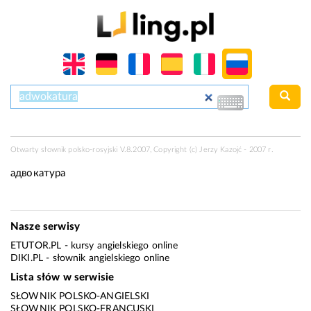
Otwarty słownik polsko-rosyjski V.8.2007, Copyright (c) Jerzy Kazojć - 2007 r.
адвокатура
Nasze serwisy
ETUTOR.PL
- kursy angielskiego online
DIKI.PL
- słownik angielskiego online
Lista słów w serwisie
SŁOWNIK POLSKO-ANGIELSKI
SŁOWNIK POLSKO-FRANCUSKI