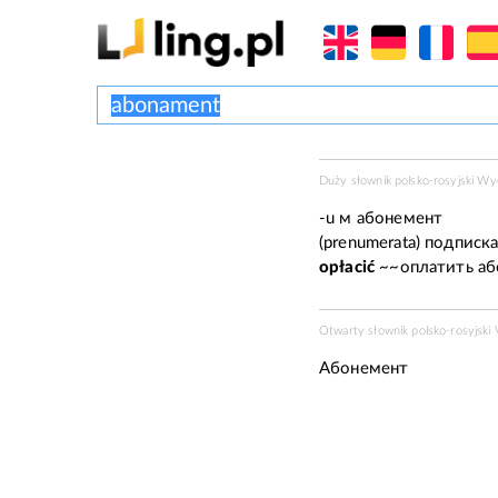
Duży słownik polsko-rosyjski W
-u
м
абонемент
(prеnumеrаtа)
подписк
оpłасić
~~оплатить аб
Otwarty słownik polsko-rosyjski V
Абонемент