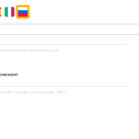
ydawnictwo ExLibris
www.exlibris-pl.com
а
онемент
.8.2007, Copyright (c) Jerzy Kazojć - 2007 r.