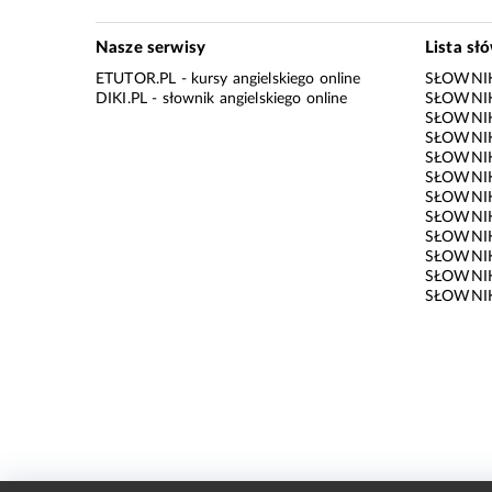
Nasze serwisy
Lista sł
ETUTOR.PL
- kursy angielskiego online
SŁOWNIK
DIKI.PL
- słownik angielskiego online
SŁOWNIK
SŁOWNI
SŁOWNIK
SŁOWNIK
SŁOWNIK
SŁOWNIK
SŁOWNIK
SŁOWNI
SŁOWNIK
SŁOWNIK
SŁOWNIK