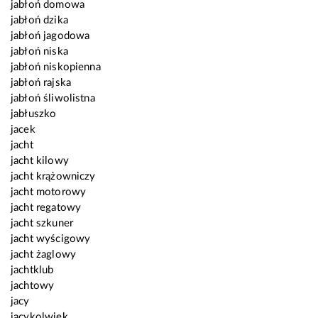
jabłoń domowa
jabłoń dzika
jabłoń jagodowa
jabłoń niska
jabłoń niskopienna
jabłoń rajska
jabłoń śliwolistna
jabłuszko
jacek
jacht
jacht kilowy
jacht krążowniczy
jacht motorowy
jacht regatowy
jacht szkuner
jacht wyścigowy
jacht żaglowy
jachtklub
jachtowy
jacy
jacykolwiek