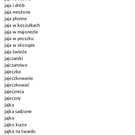
jaja i drób
jaja mrożone
jaja płonne
jaja w koszulkach
jaja w majonezie
jaja w proszku
jaja w skorupie
jaja świeże
jajczarski
jajczarstwo
jajeczko
jajeczkowanie
jajeczkować
jajecznica
jajeczny
jajka
jajka sadzone
jajko
jajko kurze
jajko na twardo