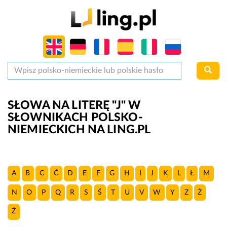
SŁOWA NA LITERĘ "J" W
SŁOWNIKACH POLSKO-
NIEMIECKICH NA LING.PL
A
B
C
Ć
D
E
F
G
H
I
J
K
L
Ł
M
N
O
P
Q
R
S
Ś
T
U
V
W
Y
Z
Ż
Ź