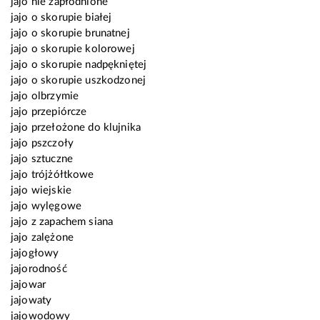
jajo nie zapłodnione
jajo o skorupie białej
jajo o skorupie brunatnej
jajo o skorupie kolorowej
jajo o skorupie nadpękniętej
jajo o skorupie uszkodzonej
jajo olbrzymie
jajo przepiórcze
jajo przełożone do klujnika
jajo pszczoły
jajo sztuczne
jajo trójżółtkowe
jajo wiejskie
jajo wylęgowe
jajo z zapachem siana
jajo zalężone
jajogłowy
jajorodność
jajowar
jajowaty
jajowodowy