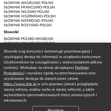
SŁOWNIK ANGIELSKO-POLSKI
SŁOWNIK FRANCUSKO-POLSKI
SŁOWNIK WŁOSKO-POLSKI
SŁOWNIK HISZPAŃSKO-POLSKI
SŁOWNIK NIEMIECKO-POLSKI
SŁOWNIK ROSYJSKO-POLSKI
Słowniki
SŁOWNIK POLSKO-ANGIELSKI
SŁOWNIK POLSKO-FRANCUSKI
SŁOWNIK POLSKO-WŁOSKI
Słownik Ling korzysta z technologii przechowującej i
SŁOWNIK POLSKO-HISZPAŃSKI
uzyskującej dostęp do informacji w urządzeniu końcowym
SŁOWNIK POLSKO-NIEMIECKI
SŁOWNIK POLSKO-ROSYJSKI
Użytkowników (w szczególności z wykorzystaniem plików
SŁOWNIK ANGIELSKO-POLSKI
cookies). Wchodząc na stronę akceptujesz
Politykę
SŁOWNIK FRANCUSKO-POLSKI
Prywatności
i wyrażasz zgodę na przechowywanie oraz
SŁOWNIK WŁOSKO-POLSKI
uzyskiwanie dostępu do danych przez stronę
SŁOWNIK HISZPAŃSKO-POLSKI
SŁOWNIK NIEMIECKO-POLSKI
https://www.ling.pl
w celu poprawy jakości przeglądania
SŁOWNIK ROSYJSKO-POLSKI
naszej witryny, analizy ruchu w naszej witrynie, a także
O nas
wyświetlania spersonalizowanych treści promocyjnych i
reklamowych.
KONTAKT Z REDAKCJĄ
REGULAMIN
Akceptuję
PRYWATNOŚĆ I COOKIES