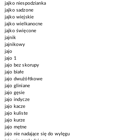
jajko niespodzianka
jajko sadzone
jajko wiejskie
jajko wielkanocne
jajko święcone
jajnik
jajnikowy
jajo
jajo 1
jajo bez skorupy
jajo białe
jajo dwużółtkowe
jajo gliniane
jajo gęsie
jajo indycze
jajo kacze
jajo kuliste
jajo kurze
jajo mętne
jajo nie nadające się do wylęgu