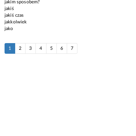
jakim sposobem?
jakiś
jakiś czas
jakkolwiek
jako
1
2
3
4
5
6
7