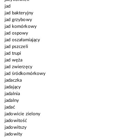
jad
jad bakteryjny
jad grzybowy
jad komórkowy
jad ospowy
jad oszałamiający
jad pszczeli
jad trupi
jad węża
jad zwierzęcy
jad śródkomórkowy
jadaczka
jadający
jadalnia
jadalny
jadać
jadowicie zielony
jadowitość
jadowitszy
jadowity