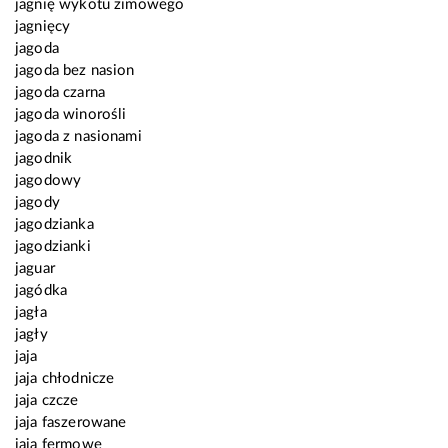
jagnię wykotu zimowego
jagnięcy
jagoda
jagoda bez nasion
jagoda czarna
jagoda winorośli
jagoda z nasionami
jagodnik
jagodowy
jagody
jagodzianka
jagodzianki
jaguar
jagódka
jagła
jagły
jaja
jaja chłodnicze
jaja czcze
jaja faszerowane
jaja fermowe