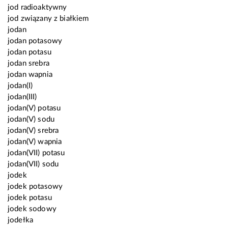
jod radioaktywny
jod związany z białkiem
jodan
jodan potasowy
jodan potasu
jodan srebra
jodan wapnia
jodan(I)
jodan(III)
jodan(V) potasu
jodan(V) sodu
jodan(V) srebra
jodan(V) wapnia
jodan(VII) potasu
jodan(VII) sodu
jodek
jodek potasowy
jodek potasu
jodek sodowy
jodełka