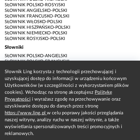
SŁOWNIK POLSKO-ROSYJSKI
SŁOWNIK ANGIELSKO-POLSKI
SŁOWNIK FRANCUSKO-POLSKI
SŁOWNIK WŁOSKO-POLSKI
SŁOWNIK HISZPAŃSKO-POLSKI
SŁOWNIK NIEMIECKO-POLSKI
SŁOWNIK ROSYJSKO-POLSKI
Słowniki
SŁOWNIK POLSKO-ANGIELSKI
SŁOWNIK POLSKO-FRANCUSKI
SŁOWNIK POLSKO-WŁOSKI
Słownik Ling korzysta z technologii przechowującej i
SŁOWNIK POLSKO-HISZPAŃSKI
uzyskującej dostęp do informacji w urządzeniu końcowym
SŁOWNIK POLSKO-NIEMIECKI
SŁOWNIK POLSKO-ROSYJSKI
Użytkowników (w szczególności z wykorzystaniem plików
SŁOWNIK ANGIELSKO-POLSKI
cookies). Wchodząc na stronę akceptujesz
Politykę
SŁOWNIK FRANCUSKO-POLSKI
Prywatności
i wyrażasz zgodę na przechowywanie oraz
SŁOWNIK WŁOSKO-POLSKI
uzyskiwanie dostępu do danych przez stronę
SŁOWNIK HISZPAŃSKO-POLSKI
SŁOWNIK NIEMIECKO-POLSKI
https://www.ling.pl
w celu poprawy jakości przeglądania
SŁOWNIK ROSYJSKO-POLSKI
naszej witryny, analizy ruchu w naszej witrynie, a także
O nas
wyświetlania spersonalizowanych treści promocyjnych i
reklamowych.
KONTAKT Z REDAKCJĄ