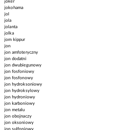
joker
jokohama
jol
jola
jolanta
jolka
jom kippur
jon
jon amfoteryczny
jon dodatni
jon dwubiegunowy
jon fosfoniowy
jon fosfonowy
jon hydroksoniowy
jon hydroksylowy
jon hydroniowy
jon karboniowy
jon metalu
jon obojnaczy
jon oksoniowy
jon sulfoniowy