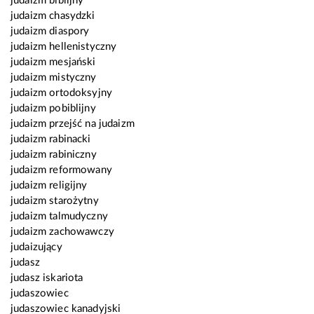
judaizm biblijny
judaizm chasydzki
judaizm diaspory
judaizm hellenistyczny
judaizm mesjański
judaizm mistyczny
judaizm ortodoksyjny
judaizm pobiblijny
judaizm przejść na judaizm
judaizm rabinacki
judaizm rabiniczny
judaizm reformowany
judaizm religijny
judaizm starożytny
judaizm talmudyczny
judaizm zachowawczy
judaizujący
judasz
judasz iskariota
judaszowiec
judaszowiec kanadyjski