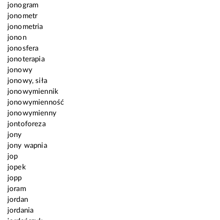
jonogram
jonometr
jonometria
jonon
jonosfera
jonoterapia
jonowy
jonowy, siła
jonowymiennik
jonowymienność
jonowymienny
jontoforeza
jony
jony wapnia
jop
jopek
jopp
joram
jordan
jordania