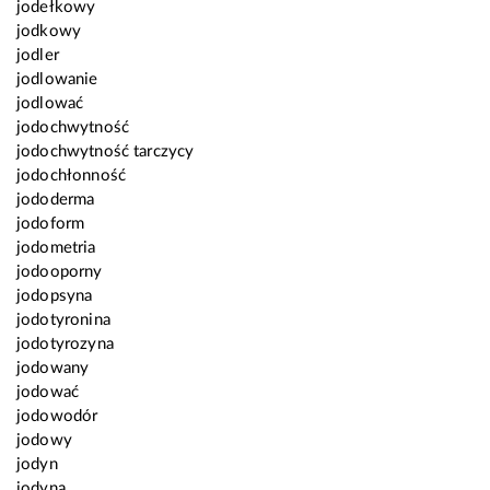
jodełkowy
jodkowy
jodler
jodlowanie
jodlować
jodochwytność
jodochwytność tarczycy
jodochłonność
jododerma
jodoform
jodometria
jodooporny
jodopsyna
jodotyronina
jodotyrozyna
jodowany
jodować
jodowodór
jodowy
jodyn
jodyna