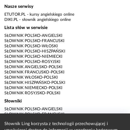
Nasze serwisy
ETUTOR.PL
- kursy angielskiego online
DIKI.PL
- słownik angielskiego online
Lista słów w serwisie
SŁOWNIK POLSKO-ANGIELSKI
SŁOWNIK POLSKO-FRANCUSKI
SŁOWNIK POLSKO-WŁOSKI
SŁOWNIK POLSKO-HISZPAŃSKI
SŁOWNIK POLSKO-NIEMIECKI
SŁOWNIK POLSKO-ROSYJSKI
SŁOWNIK ANGIELSKO-POLSKI
SŁOWNIK FRANCUSKO-POLSKI
SŁOWNIK WŁOSKO-POLSKI
SŁOWNIK HISZPAŃSKO-POLSKI
SŁOWNIK NIEMIECKO-POLSKI
SŁOWNIK ROSYJSKO-POLSKI
Słowniki
SŁOWNIK POLSKO-ANGIELSKI
SŁOWNIK POLSKO-FRANCUSKI
SŁOWNIK POLSKO-WŁOSKI
Słownik Ling korzysta z technologii przechowującej i
SŁOWNIK POLSKO-HISZPAŃSKI