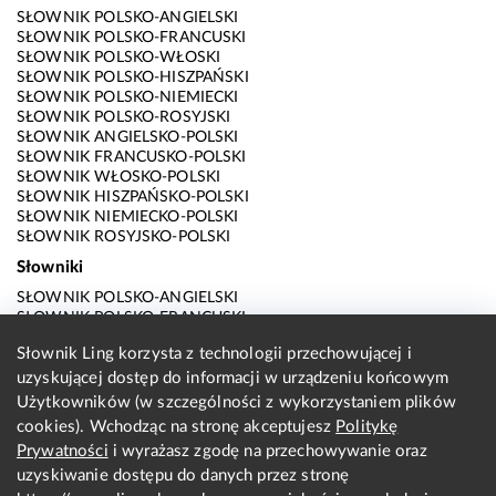
SŁOWNIK POLSKO-ANGIELSKI
SŁOWNIK POLSKO-FRANCUSKI
SŁOWNIK POLSKO-WŁOSKI
SŁOWNIK POLSKO-HISZPAŃSKI
SŁOWNIK POLSKO-NIEMIECKI
SŁOWNIK POLSKO-ROSYJSKI
SŁOWNIK ANGIELSKO-POLSKI
SŁOWNIK FRANCUSKO-POLSKI
SŁOWNIK WŁOSKO-POLSKI
SŁOWNIK HISZPAŃSKO-POLSKI
SŁOWNIK NIEMIECKO-POLSKI
SŁOWNIK ROSYJSKO-POLSKI
Słowniki
SŁOWNIK POLSKO-ANGIELSKI
SŁOWNIK POLSKO-FRANCUSKI
SŁOWNIK POLSKO-WŁOSKI
Słownik Ling korzysta z technologii przechowującej i
SŁOWNIK POLSKO-HISZPAŃSKI
uzyskującej dostęp do informacji w urządzeniu końcowym
SŁOWNIK POLSKO-NIEMIECKI
SŁOWNIK POLSKO-ROSYJSKI
Użytkowników (w szczególności z wykorzystaniem plików
SŁOWNIK ANGIELSKO-POLSKI
cookies). Wchodząc na stronę akceptujesz
Politykę
SŁOWNIK FRANCUSKO-POLSKI
Prywatności
i wyrażasz zgodę na przechowywanie oraz
SŁOWNIK WŁOSKO-POLSKI
uzyskiwanie dostępu do danych przez stronę
SŁOWNIK HISZPAŃSKO-POLSKI