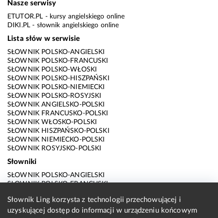
Nasze serwisy
ETUTOR.PL
- kursy angielskiego online
DIKI.PL
- słownik angielskiego online
Lista słów w serwisie
SŁOWNIK POLSKO-ANGIELSKI
SŁOWNIK POLSKO-FRANCUSKI
SŁOWNIK POLSKO-WŁOSKI
SŁOWNIK POLSKO-HISZPAŃSKI
SŁOWNIK POLSKO-NIEMIECKI
SŁOWNIK POLSKO-ROSYJSKI
SŁOWNIK ANGIELSKO-POLSKI
SŁOWNIK FRANCUSKO-POLSKI
SŁOWNIK WŁOSKO-POLSKI
SŁOWNIK HISZPAŃSKO-POLSKI
SŁOWNIK NIEMIECKO-POLSKI
SŁOWNIK ROSYJSKO-POLSKI
Słowniki
SŁOWNIK POLSKO-ANGIELSKI
SŁOWNIK POLSKO-FRANCUSKI
SŁOWNIK POLSKO-WŁOSKI
Słownik Ling korzysta z technologii przechowującej i
SŁOWNIK POLSKO-HISZPAŃSKI
SŁOWNIK POLSKO-NIEMIECKI
uzyskującej dostęp do informacji w urządzeniu końcowym