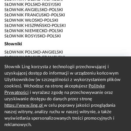
SŁOWNIK POLSKO-ROSYJSKI
SŁOWNIK ANGIELSKO-POLSKI
SŁOWNIK FRANCUSKO-POLSKI
SŁOWNIK WŁOSKO-POLSKI
SŁOWNIK HISZPAŃSKO-POLSKI
SŁOWNIK NIEMIECKO-POLSKI
SŁOWNIK ROSYJSKO-POLSKI
Słowniki
SŁOWNIK POLSKO-ANGIELSKI
SŁOWNIK POLSKO-FRANCUSKI
SŁOWNIK POLSKO-WŁOSKI
Słownik Ling korzysta z technologii przechowującej i
SŁOWNIK POLSKO-HISZPAŃSKI
uzyskującej dostęp do informacji w urządzeniu końcowym
SŁOWNIK POLSKO-NIEMIECKI
SŁOWNIK POLSKO-ROSYJSKI
Użytkowników (w szczególności z wykorzystaniem plików
SŁOWNIK ANGIELSKO-POLSKI
cookies). Wchodząc na stronę akceptujesz
Politykę
SŁOWNIK FRANCUSKO-POLSKI
Prywatności
i wyrażasz zgodę na przechowywanie oraz
SŁOWNIK WŁOSKO-POLSKI
uzyskiwanie dostępu do danych przez stronę
SŁOWNIK HISZPAŃSKO-POLSKI
SŁOWNIK NIEMIECKO-POLSKI
https://www.ling.pl
w celu poprawy jakości przeglądania
SŁOWNIK ROSYJSKO-POLSKI
naszej witryny, analizy ruchu w naszej witrynie, a także
O nas
wyświetlania spersonalizowanych treści promocyjnych i
reklamowych.
KONTAKT Z REDAKCJĄ