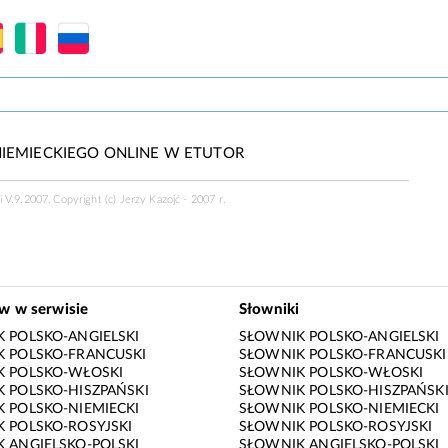
IEMIECKIEGO ONLINE W ETUTOR
 V.9.2007, Copyright (c) Jerzy Kazojć - 2007 r.
ów w serwisie
Słowniki
 POLSKO-ANGIELSKI
SŁOWNIK POLSKO-ANGIELSKI
 POLSKO-FRANCUSKI
SŁOWNIK POLSKO-FRANCUSKI
K POLSKO-WŁOSKI
SŁOWNIK POLSKO-WŁOSKI
 POLSKO-HISZPAŃSKI
SŁOWNIK POLSKO-HISZPAŃSK
 POLSKO-NIEMIECKI
SŁOWNIK POLSKO-NIEMIECKI
 POLSKO-ROSYJSKI
SŁOWNIK POLSKO-ROSYJSKI
 ANGIELSKO-POLSKI
SŁOWNIK ANGIELSKO-POLSKI