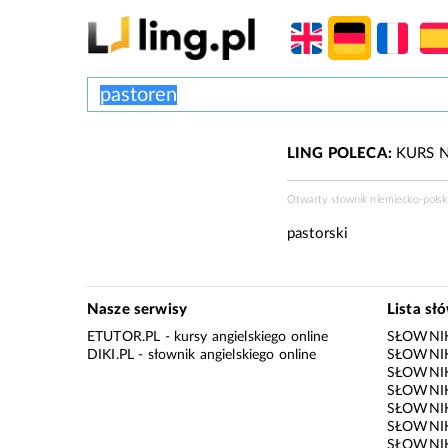
LING POLECA:
KURS N
Otwarty słownik niemiecko-polski
pastorski
Nasze serwisy
Lista sł
ETUTOR.PL
- kursy angielskiego online
SŁOWNIK
DIKI.PL
- słownik angielskiego online
SŁOWNIK
SŁOWNI
SŁOWNIK
SŁOWNIK
SŁOWNIK
SŁOWNIK