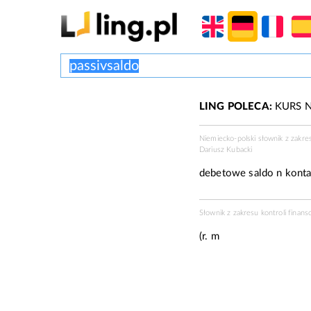
LING POLECA:
KURS N
Niemiecko-polski słownik z zakre
Dariusz Kubacki
debetowe saldo n kont
Słownik z zakresu kontroli finans
(r. m