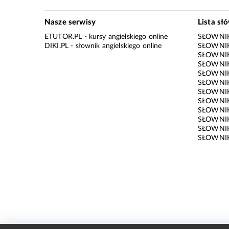
Nasze serwisy
Lista sł
ETUTOR.PL
- kursy angielskiego online
SŁOWNIK
DIKI.PL
- słownik angielskiego online
SŁOWNIK
SŁOWNI
SŁOWNIK
SŁOWNIK
SŁOWNIK
SŁOWNIK
SŁOWNIK
SŁOWNI
SŁOWNIK
SŁOWNIK
SŁOWNIK