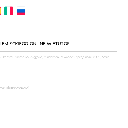
IEMIECKIEGO ONLINE W ETUTOR
su kontroli finansowo-księgowej z indeksem zawodów i specjalności 2009, Artur
a
owej niemiecko-polski