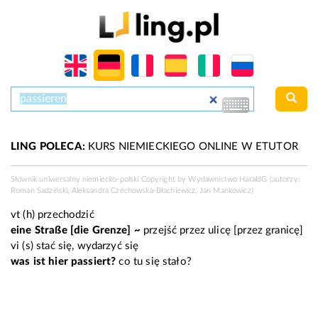
LING POLECA:
KURS NIEMIECKIEGO ONLINE W ETUTOR
Słownik uniwersalny niemiecko-polski Copyright by Wydawnictwo
HaraldG
(autorzy:
Roman Sadziński, Aleksandra Czechowska-Błachiewicz, Jan Mankowicz)
vt
(
h
) przechodzić
eine Straße [die Grenze] ~
przejść przez ulicę [przez granicę]
vi
(
s
) stać się, wydarzyć się
was ist hier passiert?
co tu się stało?