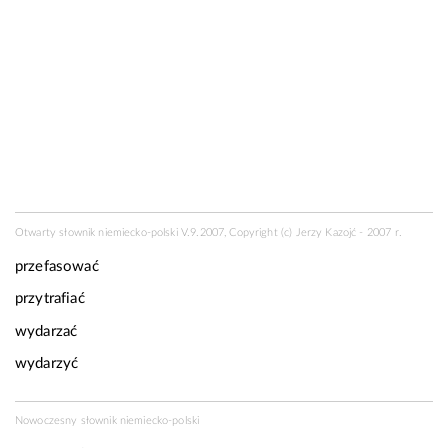
Otwarty słownik niemiecko-polski V.9.2007, Copyright (c) Jerzy Kazojć - 2007 r.
przefasować
przytrafiać
wydarzać
wydarzyć
Nowoczesny słownik niemiecko-polski