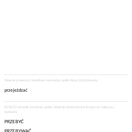
Słownik prawniczo handlowy niemiecko-polski Anna Słomczewska
przejeżdzać
ECTACO słownik niemiecko-polski Słowniki elektroniczne Ectaco do nabycia u
wydawcy
PRZEBYĆ
PRZEBYWAĆ