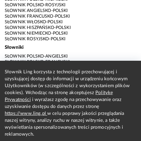
SŁOWNIK POLSKO-ROSYJSKI
SŁOWNIK ANGIELSKO-POLSKI
SŁOWNIK FRANCUSKO-POLSKI
SŁOWNIK WŁOSKO-POLSKI
SŁOWNIK HISZPAŃSKO-POLSKI
SŁOWNIK NIEMIECKO-POLSKI
SŁOWNIK ROSYJSKO-POLSKI
Słowniki
SŁOWNIK POLSKO-ANGIELSKI
SŁOWNIK POLSKO-FRANCUSKI
SŁOWNIK POLSKO-WŁOSKI
Słownik Ling korzysta z technologii przechowującej i
SŁOWNIK POLSKO-HISZPAŃSKI
uzyskującej dostęp do informacji w urządzeniu końcowym
SŁOWNIK POLSKO-NIEMIECKI
SŁOWNIK POLSKO-ROSYJSKI
Użytkowników (w szczególności z wykorzystaniem plików
SŁOWNIK ANGIELSKO-POLSKI
cookies). Wchodząc na stronę akceptujesz
Politykę
SŁOWNIK FRANCUSKO-POLSKI
Prywatności
i wyrażasz zgodę na przechowywanie oraz
SŁOWNIK WŁOSKO-POLSKI
uzyskiwanie dostępu do danych przez stronę
SŁOWNIK HISZPAŃSKO-POLSKI
SŁOWNIK NIEMIECKO-POLSKI
https://www.ling.pl
w celu poprawy jakości przeglądania
SŁOWNIK ROSYJSKO-POLSKI
naszej witryny, analizy ruchu w naszej witrynie, a także
O nas
wyświetlania spersonalizowanych treści promocyjnych i
reklamowych.
KONTAKT Z REDAKCJĄ