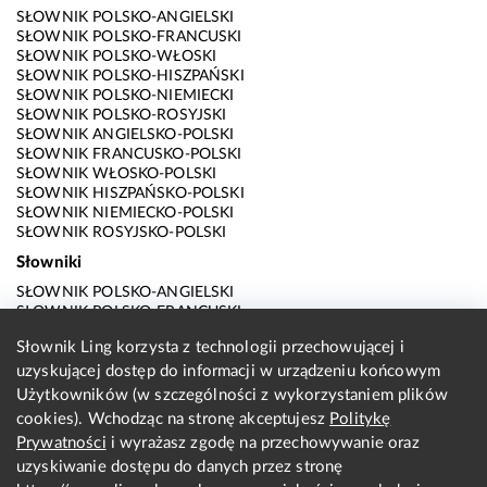
SŁOWNIK POLSKO-ANGIELSKI
SŁOWNIK POLSKO-FRANCUSKI
SŁOWNIK POLSKO-WŁOSKI
SŁOWNIK POLSKO-HISZPAŃSKI
SŁOWNIK POLSKO-NIEMIECKI
SŁOWNIK POLSKO-ROSYJSKI
SŁOWNIK ANGIELSKO-POLSKI
SŁOWNIK FRANCUSKO-POLSKI
SŁOWNIK WŁOSKO-POLSKI
SŁOWNIK HISZPAŃSKO-POLSKI
SŁOWNIK NIEMIECKO-POLSKI
SŁOWNIK ROSYJSKO-POLSKI
Słowniki
SŁOWNIK POLSKO-ANGIELSKI
SŁOWNIK POLSKO-FRANCUSKI
SŁOWNIK POLSKO-WŁOSKI
Słownik Ling korzysta z technologii przechowującej i
SŁOWNIK POLSKO-HISZPAŃSKI
uzyskującej dostęp do informacji w urządzeniu końcowym
SŁOWNIK POLSKO-NIEMIECKI
SŁOWNIK POLSKO-ROSYJSKI
Użytkowników (w szczególności z wykorzystaniem plików
SŁOWNIK ANGIELSKO-POLSKI
cookies). Wchodząc na stronę akceptujesz
Politykę
SŁOWNIK FRANCUSKO-POLSKI
Prywatności
i wyrażasz zgodę na przechowywanie oraz
SŁOWNIK WŁOSKO-POLSKI
uzyskiwanie dostępu do danych przez stronę
SŁOWNIK HISZPAŃSKO-POLSKI