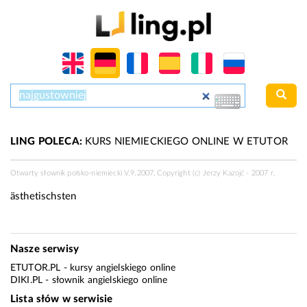
LING POLECA:
KURS NIEMIECKIEGO ONLINE W ETUTOR
Otwarty słownik polsko-niemiecki V.9.2007, Copyright (c) Jerzy Kazojć - 2007 r.
ästhetischsten
Nasze serwisy
ETUTOR.PL
- kursy angielskiego online
DIKI.PL
- słownik angielskiego online
Lista słów w serwisie