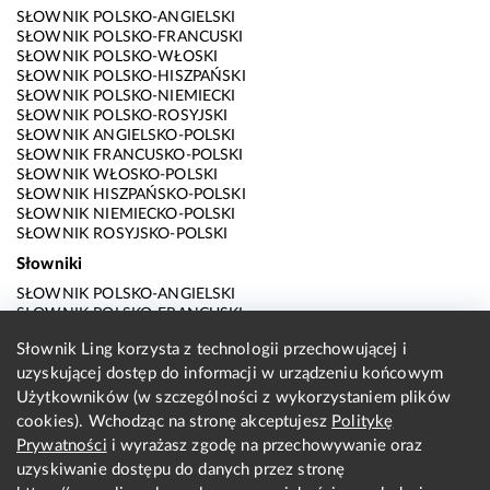
SŁOWNIK POLSKO-ANGIELSKI
SŁOWNIK POLSKO-FRANCUSKI
SŁOWNIK POLSKO-WŁOSKI
SŁOWNIK POLSKO-HISZPAŃSKI
SŁOWNIK POLSKO-NIEMIECKI
SŁOWNIK POLSKO-ROSYJSKI
SŁOWNIK ANGIELSKO-POLSKI
SŁOWNIK FRANCUSKO-POLSKI
SŁOWNIK WŁOSKO-POLSKI
SŁOWNIK HISZPAŃSKO-POLSKI
SŁOWNIK NIEMIECKO-POLSKI
SŁOWNIK ROSYJSKO-POLSKI
Słowniki
SŁOWNIK POLSKO-ANGIELSKI
SŁOWNIK POLSKO-FRANCUSKI
SŁOWNIK POLSKO-WŁOSKI
Słownik Ling korzysta z technologii przechowującej i
SŁOWNIK POLSKO-HISZPAŃSKI
uzyskującej dostęp do informacji w urządzeniu końcowym
SŁOWNIK POLSKO-NIEMIECKI
SŁOWNIK POLSKO-ROSYJSKI
Użytkowników (w szczególności z wykorzystaniem plików
SŁOWNIK ANGIELSKO-POLSKI
cookies). Wchodząc na stronę akceptujesz
Politykę
SŁOWNIK FRANCUSKO-POLSKI
Prywatności
i wyrażasz zgodę na przechowywanie oraz
SŁOWNIK WŁOSKO-POLSKI
uzyskiwanie dostępu do danych przez stronę
SŁOWNIK HISZPAŃSKO-POLSKI