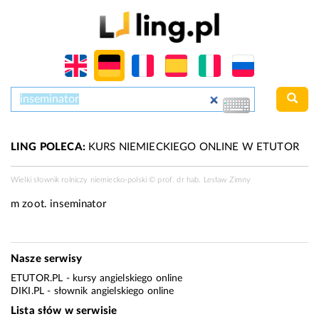
LING POLECA:
KURS NIEMIECKIEGO ONLINE W ETUTOR
Wielki słownik rolniczy niemiecko-polski ©
prof. dr hab. Lesław Zimny
m zoot.
inseminator
Nasze serwisy
ETUTOR.PL
- kursy angielskiego online
DIKI.PL
- słownik angielskiego online
Lista słów w serwisie