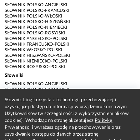
SŁOWNIK POLSKO-ANGIELSKI
SŁOWNIK POLSKO-FRANCUSKI
SŁOWNIK POLSKO-WŁOSKI
SŁOWNIK POLSKO-HISZPAŃSKI
SŁOWNIK POLSKO-NIEMIECKI
SŁOWNIK POLSKO-ROSYJSKI
SŁOWNIK ANGIELSKO-POLSKI
SŁOWNIK FRANCUSKO-POLSKI
SŁOWNIK WŁOSKO-POLSKI
SŁOWNIK HISZPAŃSKO-POLSKI
SŁOWNIK NIEMIECKO-POLSKI
SŁOWNIK ROSYJSKO-POLSKI
Słowniki
SŁOWNIK POLSKO-ANGIELSKI
SŁOWNIK POLSKO-FRANCUSKI
SŁOWNIK POLSKO-WŁOSKI
Słownik Ling korzysta z technologii przechowującej i
SŁOWNIK POLSKO-HISZPAŃSKI
uzyskującej dostęp do informacji w urządzeniu końcowym
SŁOWNIK POLSKO-NIEMIECKI
SŁOWNIK POLSKO-ROSYJSKI
Użytkowników (w szczególności z wykorzystaniem plików
SŁOWNIK ANGIELSKO-POLSKI
cookies). Wchodząc na stronę akceptujesz
Politykę
SŁOWNIK FRANCUSKO-POLSKI
Prywatności
i wyrażasz zgodę na przechowywanie oraz
SŁOWNIK WŁOSKO-POLSKI
uzyskiwanie dostępu do danych przez stronę
SŁOWNIK HISZPAŃSKO-POLSKI